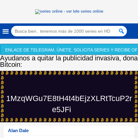
ENLACE DE TELEGRAM, ÚNETE, SOLICITA SERIES Y RECIBE OF
Ayudanos a quitar la publicidad invasiva, dona
Bitcoin:
1MzqWGu7E8tH4t4bEjzXLRtTcuP2r
e5JFi
Alan Dale