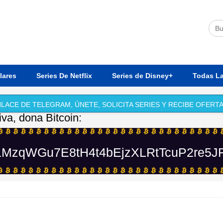
lares
Series De Netflix
Series de Disney+
Todas La
LACE DE TELEGRAM, ÚNETE, SOLICITA SERIES Y RECIBE OFERTA
iva, dona Bitcoin:
MzqWGu7E8tH4t4bEjzXLRtTcuP2re5J