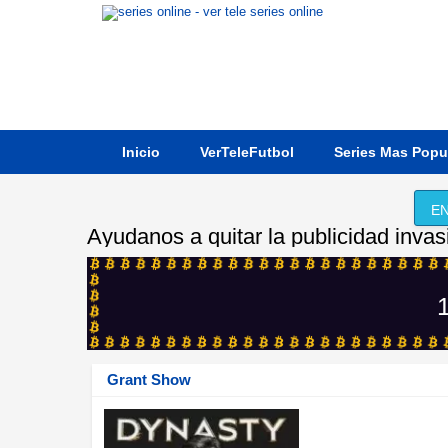
Inicio
VerTeleFutbol
Series Mas Popu
EN
Ayudanos a quitar la publicidad invas
1
Grant Show