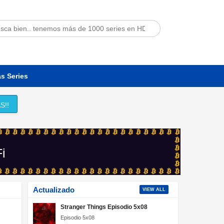
s Series
S!!
Fi
Actualizado
VIEW ALL
Stranger Things Episodio 5x08
Episodio 5x08