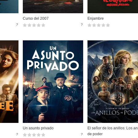
Curso del 2007
Enjambre
?
?
Un asunto privado
El señor de los anillos: Los an
de poder
?
?