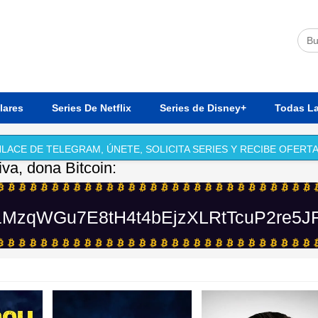
lares
Series De Netflix
Series de Disney+
Todas La
LACE DE TELEGRAM, ÚNETE, SOLICITA SERIES Y RECIBE OFERTA
iva, dona Bitcoin:
MzqWGu7E8tH4t4bEjzXLRtTcuP2re5J