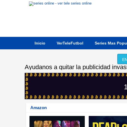
Inicio
VerTeleFutbol
Series Mas Popu
EN
Ayudanos a quitar la publicidad invas
1
Amazon