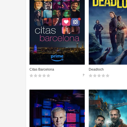
Citas Barcelona
Deadloch
?