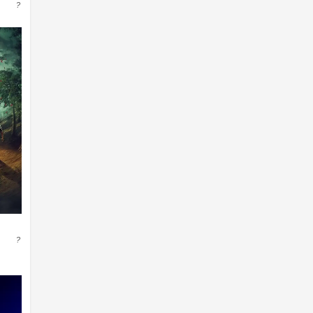
News
?
Reality
Romance
Sci-Fi & Fantasy
Science Fiction
Soap
Talk
Terror
thriller
War & Politics
Western
?