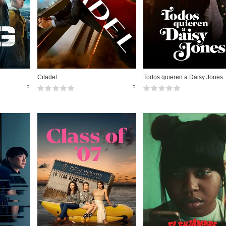
Citadel
Todos quieren a Daisy Jones
?
?