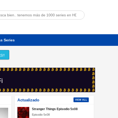
s Series
S!!
Fi
Actualizado
VIEW ALL
Stranger Things Episodio 5x08
Episodio 5x08