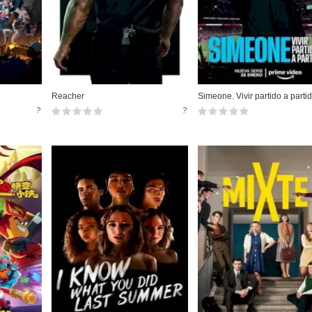
Reacher
Simeone. Vivir partido a parti
?
?