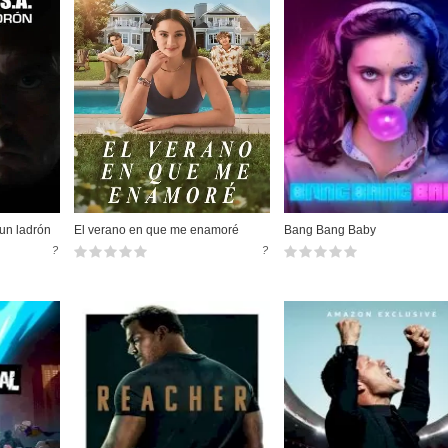
un ladrón
El verano en que me enamoré
Bang Bang Baby
?
?