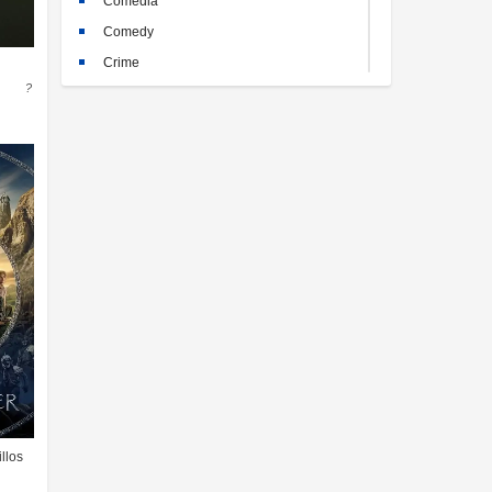
Comedia
Comedy
Crime
?
Crimen
Documental
Documentary
Drama
Familia
Family
Fantasy
Historia
History
Horror
Kids
Misterio
illos
Mystery