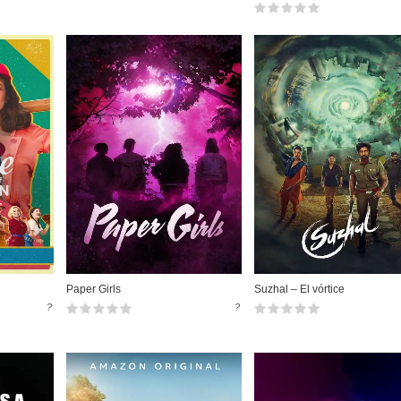
Paper Girls
Suzhal – El vórtice
?
?