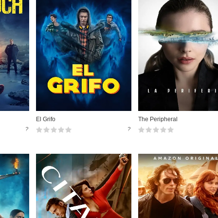
El Grifo
The Peripheral
?
?