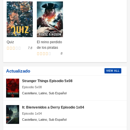
terrorismo
Quiz
El reino perdido
de los piratas
7.8
8
Actualizado
VIEW ALL
Stranger Things Episodio 5x08
Episodio 5x08
Castellano
,
Latino
,
Sub Español
It: Bienvenidos a Derry Episodio 1x04
Episodio 1x04
Castellano
,
Latino
,
Sub Español