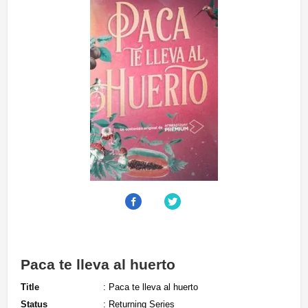
Paca te lleva al huerto
Title
: Paca te lleva al huerto
Status
: Returning Series