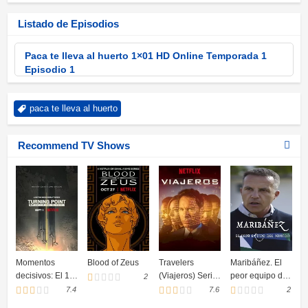
Listado de Episodios
Paca te lleva al huerto 1×01 HD Online Temporada 1
Episodio 1
paca te lleva al huerto
Recommend TV Shows
Momentos
Blood of Zeus
Travelers
Maribáñez. El
decisivos: El 11-
(Viajeros) Serie
peor equipo del
2
S y la guerra
Completa
mundo
7.4
7.6
2
contra el