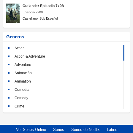
Outlander Episodio 7x08
Episodio 7x08
Castellano
,
Sub Español
Géneros
Action
Action & Adventure
Adventure
Animación
Animation
Comedia
Comedy
Crime
Crimen
Documental
Ver Series Online
Series
Series de Netflix
Latino
Documentary