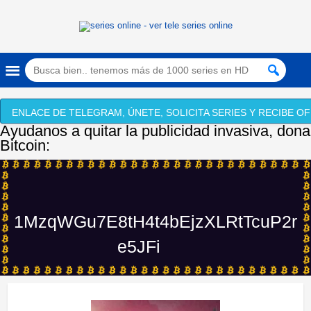
ENLACE DE TELEGRAM, ÚNETE, SOLICITA SERIES Y RECIBE OF
Ayudanos a quitar la publicidad invasiva, dona
Bitcoin:
1MzqWGu7E8tH4t4bEjzXLRtTcuP2r
e5JFi