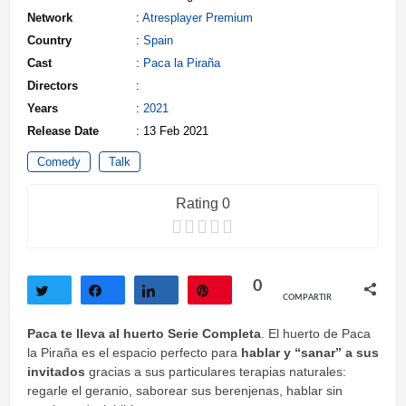
Network
:
Atresplayer Premium
Country
:
Spain
Cast
:
Paca la Piraña
Directors
:
Years
:
2021
Release Date
: 13 Feb 2021
Comedy
Talk
Rating 0
0
COMPARTIR
Twittear
Compartir
Compartir
Pin
Paca te lleva al huerto Serie Completa
. El huerto de Paca
la Piraña es el espacio perfecto para
hablar y “sanar”
a sus
invitados
gracias a sus particulares terapias naturales:
regarle el geranio, saborear sus berenjenas, hablar sin