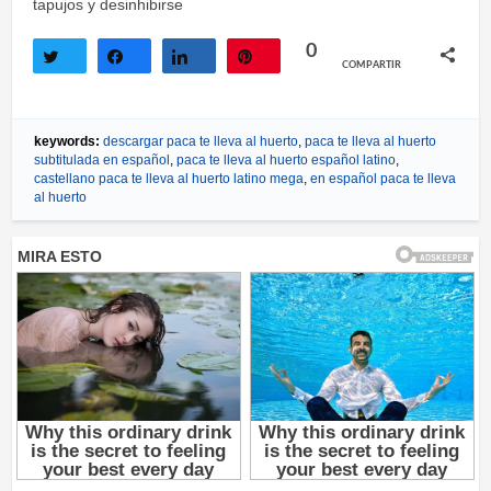
tapujos y desinhibirse
0
COMPARTIR
Twittear
Compartir
Compartir
Pin
keywords:
descargar paca te lleva al huerto
,
paca te lleva al huerto
subtitulada en español
,
paca te lleva al huerto español latino
,
castellano paca te lleva al huerto latino mega
,
en español paca te lleva
al huerto