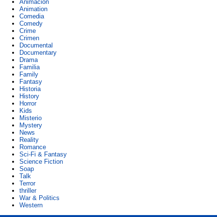
Animación
Animation
Comedia
Comedy
Crime
Crimen
Documental
Documentary
Drama
Familia
Family
Fantasy
Historia
History
Horror
Kids
Misterio
Mystery
News
Reality
Romance
Sci-Fi & Fantasy
Science Fiction
Soap
Talk
Terror
thriller
War & Politics
Western