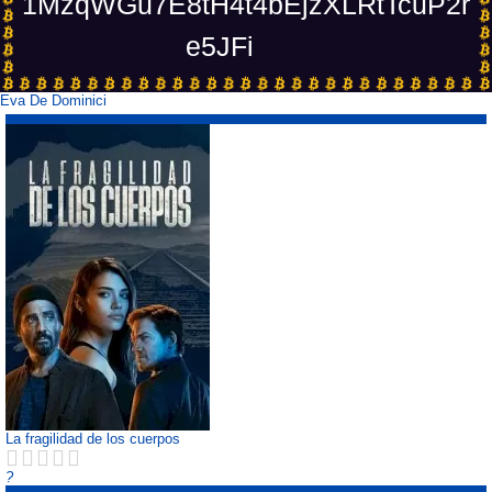
1MzqWGu7E8tH4t4bEjzXLRtTcuP2r
e5JFi
Eva De Dominici
La fragilidad de los cuerpos
?