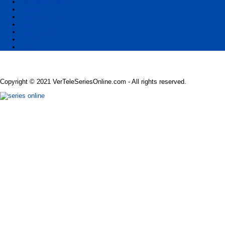
Ver Series Online
Series
Series de Netflix
Latino
Sub Español
Castellano
Ingles
Copyright © 2021 VerTeleSeriesOnline.com - All rights reserved.