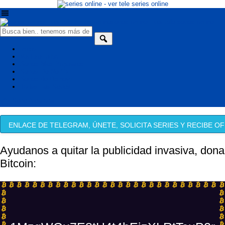
series online - ver tele series online
Inicio
VerTeleFutbol
Series Mas Populares
Series De Netflix
Series de Disney+
Todas Las Series
Serie Aleatoria
ENLACE DE TELEGRAM, ÚNETE, SOLICITA SERIES Y RECIBE OF
Ayudanos a quitar la publicidad invasiva, dona
Bitcoin: