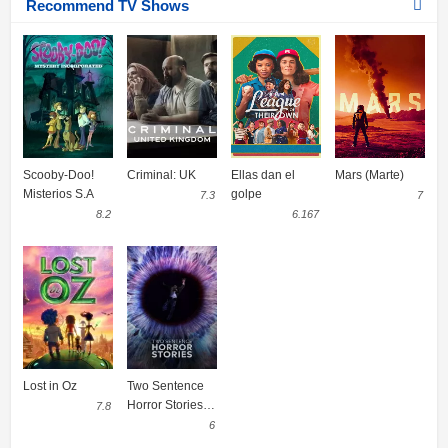
Recommend TV Shows
Scooby-Doo!
Criminal: UK
Ellas dan el
Mars (Marte)
Misterios S.A
golpe
7.3
7
8.2
6.167
Lost in Oz
Two Sentence
Horror Stories
7.8
Serie Completa
6
Online