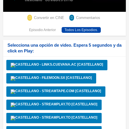
Convertir en CINE
Commentarios
Episodio Anterior
Todos Los Episodios.
Selecciona una opción de video. Espera 5 segundos y da
click en Play:
- LINKS.CUEVANA.AC [CASTELLANO]
- FILEMOON.SX [CASTELLANO]
- STREAMTAPE.COM [CASTELLANO]
- STREAMPLAY.TO [CASTELLANO]
- STREAMPLAY.TO [CASTELLANO]