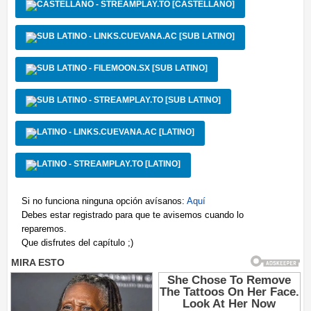
- STREAMPLAY.TO [CASTELLANO]
- LINKS.CUEVANA.AC [SUB LATINO]
- FILEMOON.SX [SUB LATINO]
- STREAMPLAY.TO [SUB LATINO]
- LINKS.CUEVANA.AC [LATINO]
- STREAMPLAY.TO [LATINO]
Si no funciona ninguna opción avísanos:
Aquí
Debes estar registrado para que te avisemos cuando lo
reparemos.
Que disfrutes del capítulo ;)