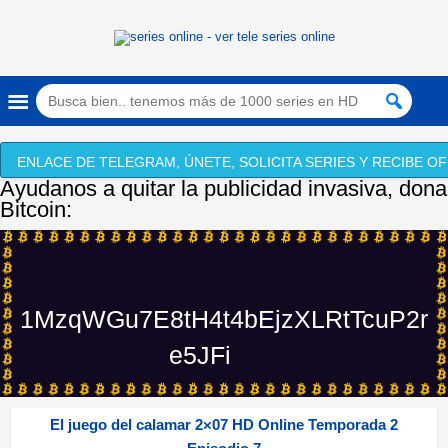
ENLACE DE TELEGRAM, ÚNETE, SOLICITA SERIES Y RECIBE OF
Ayudanos a quitar la publicidad invasiva, dona
Bitcoin:
1MzqWGu7E8tH4t4bEjzXLRtTcuP2r
e5JFi
El juego del calamar 2×07 HD Online Temporada 2