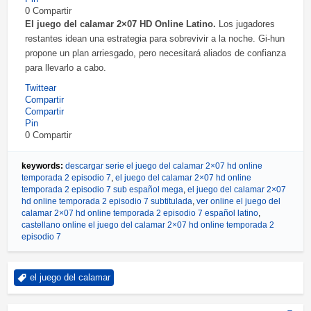
0
Compartir
El juego del calamar 2×07 HD Online Latino.
Los jugadores
restantes idean una estrategia para sobrevivir a la noche. Gi-hun
propone un plan arriesgado, pero necesitará aliados de confianza
para llevarlo a cabo.
Twittear
Compartir
Compartir
Pin
0
Compartir
keywords:
descargar serie el juego del calamar 2×07 hd online
temporada 2 episodio 7
,
el juego del calamar 2×07 hd online
temporada 2 episodio 7 sub español mega
,
el juego del calamar 2×07
hd online temporada 2 episodio 7 subtitulada
,
ver online el juego del
calamar 2×07 hd online temporada 2 episodio 7 español latino
,
castellano online el juego del calamar 2×07 hd online temporada 2
episodio 7
el juego del calamar