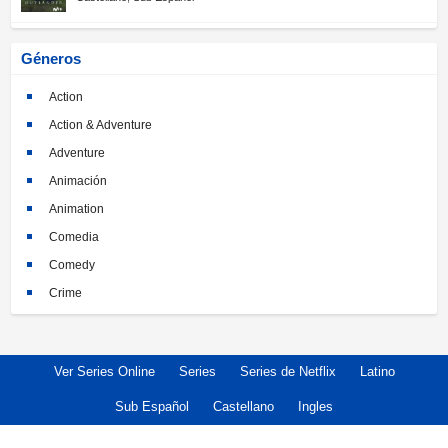
Géneros
Action
Action & Adventure
Adventure
Animación
Animation
Comedia
Comedy
Crime
Crimen
Documental
Ver Series Online
Series
Series de Netflix
Latino
Documentary
Drama
Sub Español
Castellano
Ingles
Familia