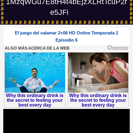
1MzqWGu7E8tH4t4bEjzXLRtTcuP2r
e5JFi
El juego del calamar 2×06 HD Online Temporada 2
Episodio 6