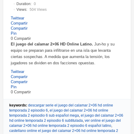
Duration:
0
Views:
504 Views
Twittear
Compartir
Compartir
Pin
0
Compartir
El juego del calamar 2×06 HD Online Latino.
Jun-ho y su
equipo se preparan para infiltrarse en una isla que levanta
ciertas sospechas. A medida que aumenta la tensión, los
jugadores se dividen en dos facciones opuestas.
Twittear
Compartir
Compartir
Pin
0
Compartir
keywords:
descargar serie el juego del calamar 2×06 hd online
temporada 2 episodio 6
,
el juego del calamar 2×06 hd online
temporada 2 episodio 6 sub español mega
,
el juego del calamar 2×06
hd online temporada 2 episodio 6 subtitulada
,
ver online el juego del
calamar 2×06 hd online temporada 2 episodio 6 español latino
,
castellano online el juego del calamar 2×06 hd online temporada 2