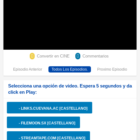
Convertir en CINE
Commentarios
Episodio Anterior
Todos Los Episodios.
Proximo Episodio
Selecciona una opción de video. Espera 5 segundos y da
click en Play:
- LINKS.CUEVANA.AC [CASTELLANO]
- FILEMOON.SX [CASTELLANO]
- STREAMTAPE.COM [CASTELLANO]