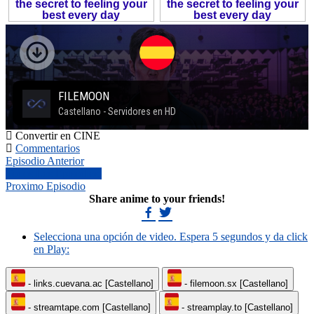
Convertir en CINE
Commentarios
Episodio Anterior
Todos Los Episodios.
Proximo Episodio
Share anime to your friends!
Selecciona una opción de video. Espera 5 segundos y da click
en Play:
- links.cuevana.ac [Castellano]
- filemoon.sx [Castellano]
- streamtape.com [Castellano]
- streamplay.to [Castellano]