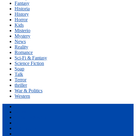
Fantasy
Historia
History
Horror
Kids
Misterio
Mystery
News
Reality
Romance
Sci-Fi & Fantasy
Science Fiction
Soap
Talk
Terror
thriller
War & Politics
Western
Ver Series Online
Series
Series de Netflix
Latino
Sub Español
Castellano