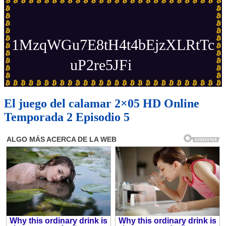
1MzqWGu7E8tH4t4bEjzXLRtTc
uP2re5JFi
El juego del calamar 2×05 HD Online
Temporada 2 Episodio 5