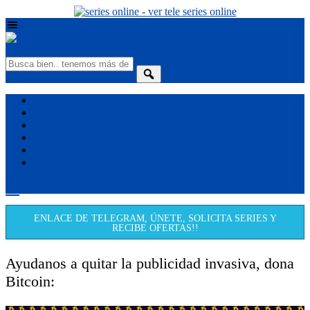
series online - ver tele series
online
Inicio
VerTeleFutbol
Series Mas Populares
Series De Netflix
Series de Disney+
Todas Las Series
Serie Aleatoria
ENLACE DE TELEGRAM, ÚNETE, SOLICITA SERIES Y
RECIBE OFERTAS!!
Ayudanos a quitar la publicidad invasiva, dona
Bitcoin: