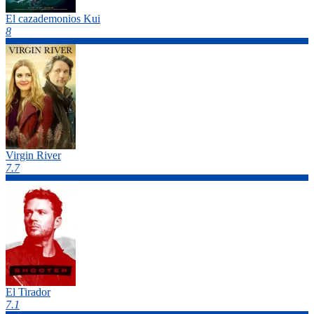
El cazademonios Kui
8
Virgin River
7.7
El Tirador
7.1