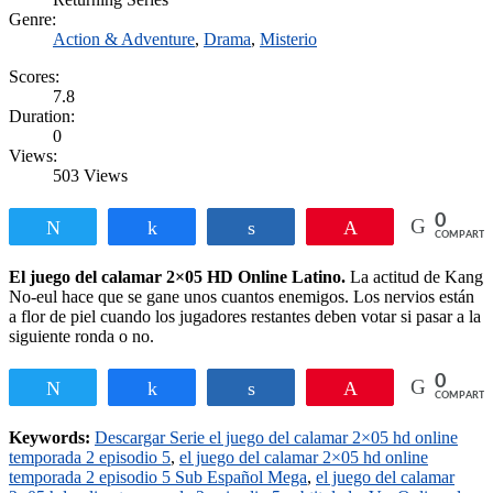
Genre:
Action & Adventure
,
Drama
,
Misterio
Scores:
7.8
Duration:
0
Views:
503 Views
0
Twittear
Compartir
Compartir
Pin
COMPARTI
El juego del calamar 2×05 HD Online Latino.
La actitud de Kang
No-eul hace que se gane unos cuantos enemigos. Los nervios están
a flor de piel cuando los jugadores restantes deben votar si pasar a la
siguiente ronda o no.
0
Twittear
Compartir
Compartir
Pin
COMPARTI
Keywords:
Descargar Serie el juego del calamar 2×05 hd online
temporada 2 episodio 5
,
el juego del calamar 2×05 hd online
temporada 2 episodio 5 Sub Español Mega
,
el juego del calamar