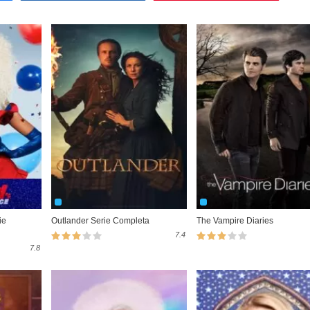
ie
Outlander Serie Completa
The Vampire Diaries
7.4
7.8