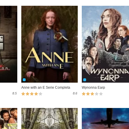
Anne with an E Serie Completa
Wynonna Earp
8.5
8.6