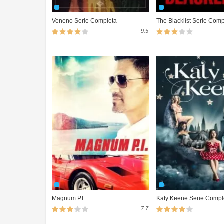
Veneno Serie Completa
The Blacklist Serie Comp
9.5
Magnum P.I.
Katy Keene Serie Compl
7.7