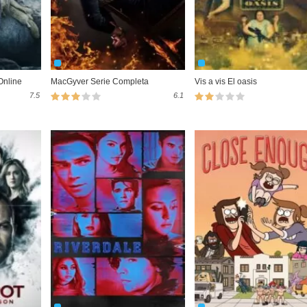
Online
MacGyver Serie Completa
Vis a vis El oasis
7.5
6.1