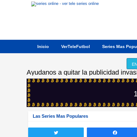
Inicio
VerTeleFutbol
Series Mas Popu
EN
Ayudanos a quitar la publicidad invas
1
Las Series Mas Populares
Twittear
Compart