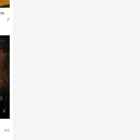
News
Reality
eta
Romance
8
Sci-Fi & Fantasy
Science Fiction
Soap
Talk
Terror
thriller
War & Politics
Western
9.5