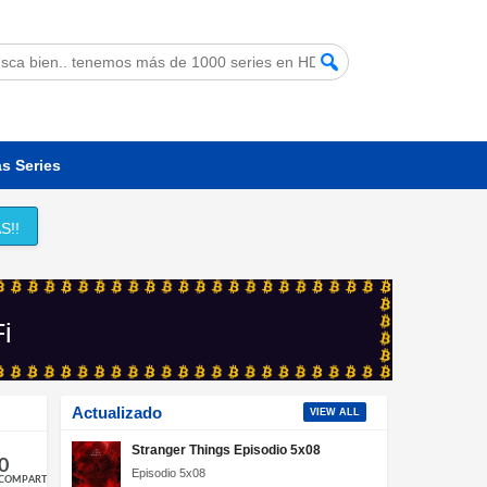
s Series
S!!
Fi
Actualizado
VIEW ALL
Stranger Things Episodio 5x08
0
Episodio 5x08
COMPARTIR