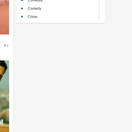
Comedia
Comedy
Crime
Crimen
Documental
Documentary
8.1
Drama
Familia
Family
Fantasy
Historia
History
Horror
Kids
Misterio
Mystery