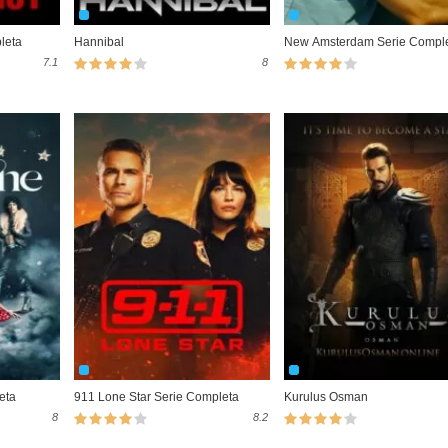
leta
Hannibal
New Amsterdam Serie Compl
7.1
8
eta
911 Lone Star Serie Completa
Kurulus Osman
8
8.2