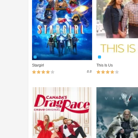
Stargirl
This Is Us
8.8