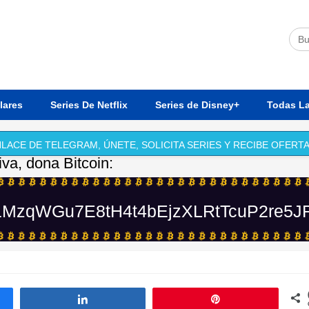
lares
Series De Netflix
Series de Disney+
Todas La
LACE DE TELEGRAM, ÚNETE, SOLICITA SERIES Y RECIBE OFERTA
iva, dona Bitcoin:
MzqWGu7E8tH4t4bEjzXLRtTcuP2re5J
ir
Compartir
Pin