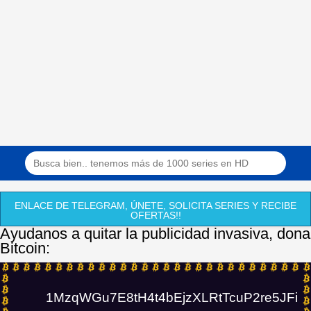
ENLACE DE TELEGRAM, ÚNETE, SOLICITA SERIES Y RECIBE
OFERTAS!!
Ayudanos a quitar la publicidad invasiva, dona
Bitcoin:
1MzqWGu7E8tH4t4bEjzXLRtTcuP2re5JFi