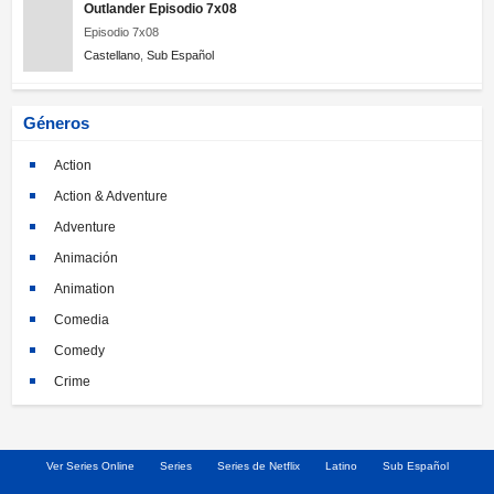
Outlander Episodio 7x08
Episodio 7x08
Castellano
,
Sub Español
Géneros
Action
Action & Adventure
Adventure
Animación
Animation
Comedia
Comedy
Crime
Crimen
Documental
Ver Series Online
Series
Series de Netflix
Latino
Sub Español
Documentary