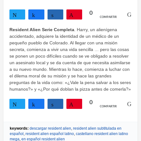
0
COMPARTIR
Twittear
Compartir
Compartir
Pin
Resident Alien Serie Completa
. Harry, un alienígena
accidentado, adquiere la identidad de un médico de un
pequeño pueblo de Colorado. Al llegar con una misión
secreta, comienza a vivir una vida sencilla … pero las cosas
se ponen un poco difíciles cuando se ve obligado a resolver
un asesinato local y se da cuenta de que necesita asimilarse
a su nuevo mundo. Mientras lo hace, comienza a luchar con
el dilema moral de su misión y se hace las grandes
preguntas de la vida como: «¿Vale la pena salvar a los seres
humanos?» y «¿Por qué doblan la pizza antes de comerla?»
0
COMPARTIR
Twittear
Compartir
Compartir
Pin
keywords:
descargar resident alien
,
resident alien subtitulada en
español
,
resident alien español latino
,
castellano resident alien latino
mega
,
en español resident alien