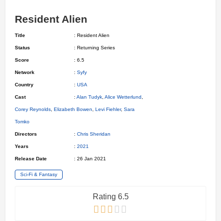
Resident Alien
Title
: Resident Alien
Status
: Returning Series
Score
: 6.5
Network
:
Syfy
Country
:
USA
Cast
:
Alan Tudyk
,
Alice Wetterlund
,
Corey Reynolds
,
Elizabeth Bowen
,
Levi Fiehler
,
Sara
Tomko
Directors
:
Chris Sheridan
Years
:
2021
Release Date
: 26 Jan 2021
Sci-Fi & Fantasy
Rating 6.5