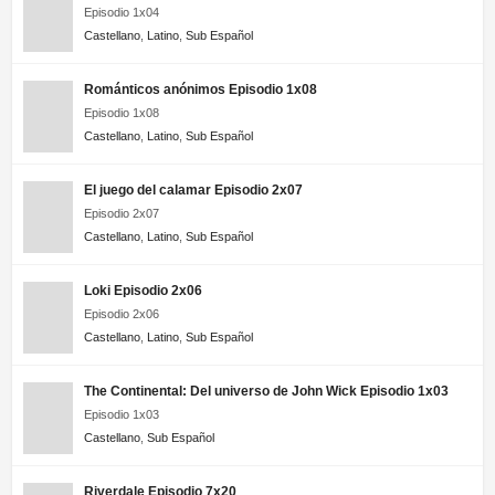
Episodio 1x04
Harley Quinn 1×06 HD Online Temporada 1 Capitulo 6
Castellano
,
Latino
,
Sub Español
Harley Quinn 1×05 HD Online Temporada 1 Capitulo 5
Románticos anónimos Episodio 1x08
Episodio 1x08
Harley Quinn 1×04 HD Online Temporada 1 Capitulo 4
Castellano
,
Latino
,
Sub Español
Harley Quinn 1×03 HD Online Temporada 1 Capitulo 3
El juego del calamar Episodio 2x07
Episodio 2x07
Harley Quinn 1×02 HD Online Temporada 1 Capitulo 2
Castellano
,
Latino
,
Sub Español
Harley Quinn 1×01 HD Online Temporada 1 Capitulo 1
Loki Episodio 2x06
Episodio 2x06
Castellano
,
Latino
,
Sub Español
The Continental: Del universo de John Wick Episodio 1x03
Episodio 1x03
Castellano
,
Sub Español
Riverdale Episodio 7x20