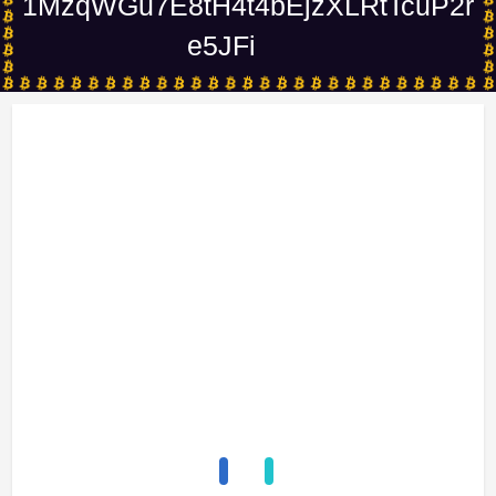
1MzqWGu7E8tH4t4bEjzXLRtTcuP2r
e5JFi