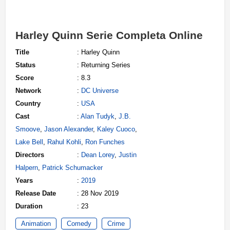
Harley Quinn Serie Completa Online
Title
: Harley Quinn
Status
: Returning Series
Score
: 8.3
Network
:
DC Universe
Country
:
USA
Cast
:
Alan Tudyk
,
J.B.
Smoove
,
Jason Alexander
,
Kaley Cuoco
,
Lake Bell
,
Rahul Kohli
,
Ron Funches
Directors
:
Dean Lorey
,
Justin
Halpern
,
Patrick Schumacker
Years
:
2019
Release Date
: 28 Nov 2019
Duration
: 23
Animation
Comedy
Crime