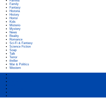
Familia
Family
Fantasy
Historia
History
Horror
Kids
Misterio
Mystery
News
Reality
Romance
Sci-Fi & Fantasy
Science Fiction
Soap
Talk
Terror
thriller
War & Politics
Western
Ver Series Online
Series
Series de Netflix
Latino
Sub Español
Castellano
Ingles