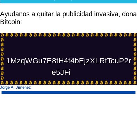
Ayudanos a quitar la publicidad invasiva, dona
Bitcoin:
1MzqWGu7E8tH4t4bEjzXLRtTcuP2r
e5JFi
Jorge A. Jimenez