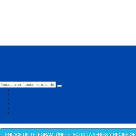
series online -
ver tele series online
Inicio
VerTeleFutbol
Series Mas Populares
Series De Netflix
Series de Disney+
Todas Las Series
Serie Aleatoria
ENLACE DE TELEGRAM, ÚNETE, SOLICITA SERIES Y RECIBE OF