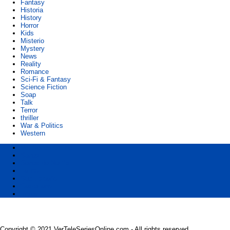
Fantasy
Historia
History
Horror
Kids
Misterio
Mystery
News
Reality
Romance
Sci-Fi & Fantasy
Science Fiction
Soap
Talk
Terror
thriller
War & Politics
Western
Ver Series Online
Series
Series de Netflix
Latino
Sub Español
Castellano
Ingles
Copyright © 2021 VerTeleSeriesOnline.com - All rights reserved.