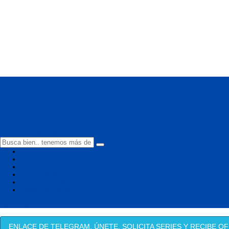
series online -
ver tele series online
Inicio
VerTeleFutbol
Series Mas Populares
Series De Netflix
Series de Disney+
Todas Las Series
Serie Aleatoria
ENLACE DE TELEGRAM, ÚNETE, SOLICITA SERIES Y RECIBE OF