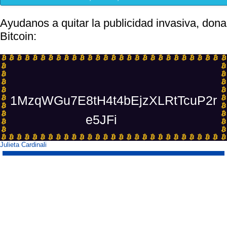
Ayudanos a quitar la publicidad invasiva, dona
Bitcoin:
1MzqWGu7E8tH4t4bEjzXLRtTcuP2r
e5JFi
Julieta Cardinali