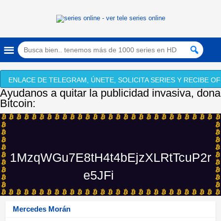
ENLACE DE TELEGRAM, ÚNETE, SOLICITA SERIES Y RECIBE OF
Ayudanos a quitar la publicidad invasiva, dona
Bitcoin:
1MzqWGu7E8tH4t4bEjzXLRtTcuP2r
e5JFi
Mercedes Morán