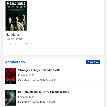
Maradona:
Sueño Bendito
serie completa
?
Actualizado
VIEW ALL
Stranger Things Episodio 5x08
Episodio 5x08
Castellano
,
Latino
,
Sub Español
It: Bienvenidos a Derry Episodio 1x04
Episodio 1x04
Castellano
,
Latino
,
Sub Español