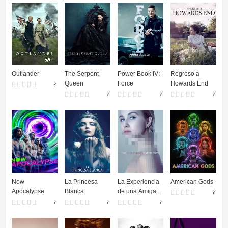
Outlander
The Serpent
Power Book IV:
Regreso a
Queen
Force
Howards End
?
?
?
?
Now
La Princesa
La Experiencia
American Gods
Apocalypse
Blanca
de una Amiga
?
(The Girlfriend
?
?
?
Experience)