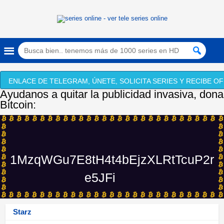
ENLACE DE TELEGRAM, ÚNETE, SOLICITA SERIES Y RECIBE OF
Ayudanos a quitar la publicidad invasiva, dona
Bitcoin:
1MzqWGu7E8tH4t4bEjzXLRtTcuP2r
e5JFi
Starz