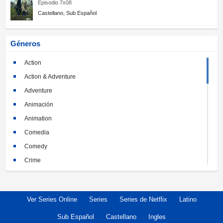
Episodio 7x08
Castellano
,
Sub Español
Géneros
Action
Action & Adventure
Adventure
Animación
Animation
Comedia
Comedy
Crime
Crimen
Documental
Ver Series Online
Series
Series de Netflix
Latino
Documentary
Drama
Sub Español
Castellano
Ingles