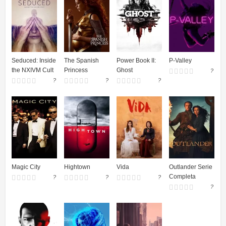
Seduced: Inside
The Spanish
Power Book II:
P-Valley
the NXIVM Cult
Princess
Ghost
?
?
?
?
Magic City
Hightown
Vida
Outlander Serie
Completa
?
?
?
?