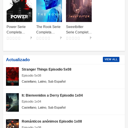
Power Serie
The Rook Serie
Sweetbitter
Completa
Completa
Serie Completa
Online
Online
Online
?
?
?
Actualizado
VIEW ALL
Stranger Things Episodio 5x08
Episodio 5x08
Castellano
,
Latino
,
Sub Español
It: Bienvenidos a Derry Episodio 1x04
Episodio 1x04
Castellano
,
Latino
,
Sub Español
Románticos anónimos Episodio 1x08
Episodio 1x08