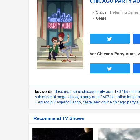
CHICAGO PARTY A
Status:
Returning Series
Genre:
Twittear
Ver Chicago Party Aunt 1
Twittear
keywords:
descargar serie chicago party aunt 1×07 hd onlin
sub español mega
,
chicago party aunt 1×07 hd online tempor
1 episodio 7 español latino
,
castellano online chicago party 
Recommend TV Shows