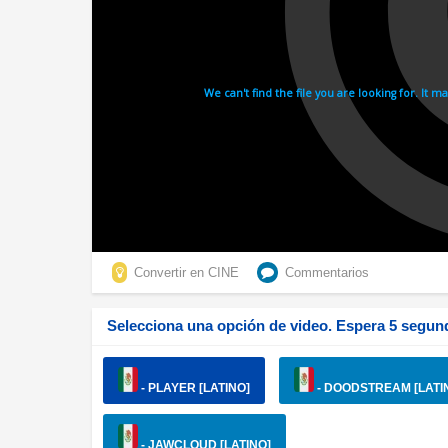
Convertir en CINE
Commentarios
Selecciona una opción de video. Espera 5 segund
- PLAYER [LATINO]
- DOODSTREAM [LATI
- JAWCLOUD [LATINO]