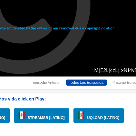
Episodio Anterior
Todos Los Episodios.
Proximo Episo
os y da click en Play:
NO]
- STREAMSB [LATINO]
- UQLOAD [LATINO]