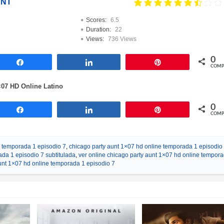
UNT
Scores:
6.5
Duration:
22
Views:
736 Views
0
Compartir
Compartir
Pin
COMP
×07 HD Online Latino
0
Compartir
Compartir
Pin
COMP
e temporada 1 episodio 7
,
chicago party aunt 1×07 hd online temporada 1 episodio
ada 1 episodio 7 subtitulada
,
ver online chicago party aunt 1×07 hd online tempor
aunt 1×07 hd online temporada 1 episodio 7