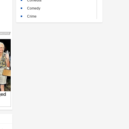
Comedia
Comedy
Crime
Crimen
Documental
Documentary
Drama
Familia
Family
Fantasy
Historia
History
Horror
Kids
Misterio
Mystery