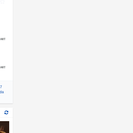
News
Reality
Romance
Sci-Fi & Fantasy
Science Fiction
ARTIR
Soap
Talk
Terror
thriller
ARTIR
War & Politics
Western
 7
ada