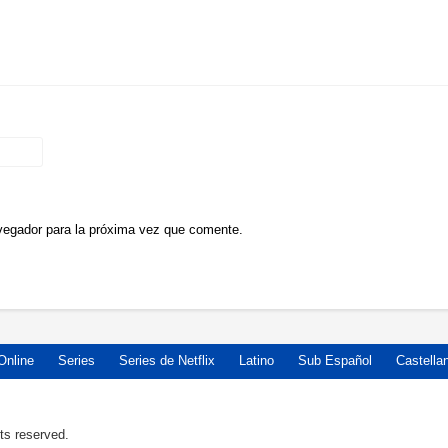
vegador para la próxima vez que comente.
Online
Series
Series de Netflix
Latino
Sub Español
Castella
ts reserved.