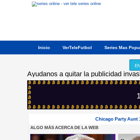
Inicio
VerTeleFutbol
Series Mas Popu
EN
Ayudanos a quitar la publicidad invas
1
Chicago Party Aunt 