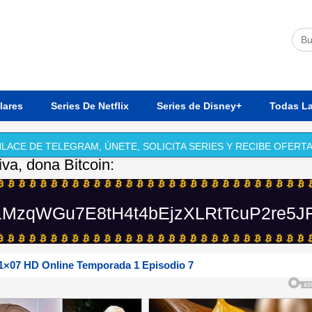
lares
Series De Netflix
Series de Disney+
Todas La
LACE DE TELEGRAM, ÚNETE, SOLICITA SERIES Y RECIBE OFERTA
iva, dona Bitcoin:
MzqWGu7E8tH4t4bEjzXLRtTcuP2re5J
1×07 HD Online Temporada 1 Episodio 7