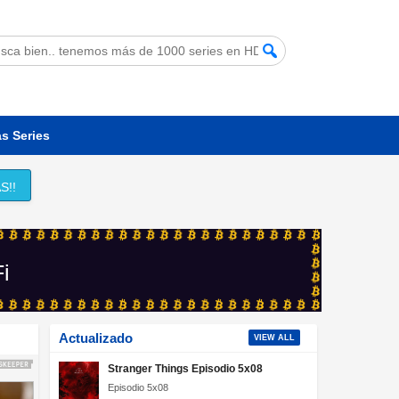
s Series
S!!
Fi
Actualizado
VIEW ALL
Stranger Things Episodio 5x08
Episodio 5x08