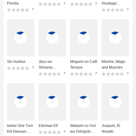
Florida
Houkago
?
?
Insomnia
?
?
Sin huellas
Jijou wo
Megami no Café
Mashle; Magic
Shiranai
Terrace
and Muscles
?
Tenkousei ga
?
?
?
Guigui Kuru.
Isekai One Turn
Edomae Elf
Watashi no Yuri
Joaquín, El
Kill Neesan;
wa Oshigoto
Novato
?