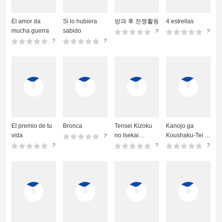
El amor da
Si lo hubiera
방과 후 전쟁활동
4 estrellas
mucha guerra
sabido
?
?
?
?
El premio de tu
Bronca
Tensei Kizoku
Kanojo ga
vida
no Isekai
Koushaku-Tei ni
?
Boukenroku;
Itta Riyuu
?
?
?
Jichou wo
Shiranai
Kamigami no
Shito