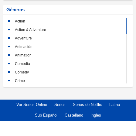
Géneros
Action
Action & Adventure
Adventure
Animación
Animation
Comedia
Comedy
Crime
Crimen
Documental
Ver Series Online
Series
Series de Netflix
Latino
Documentary
Drama
Sub Español
Castellano
Ingles
Familia
Family