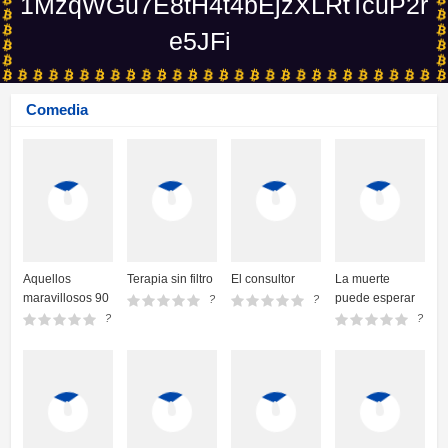
1MzqWGu7E8tH4t4bEjzXLRtTcuP2r
e5JFi
Comedia
Aquellos
Terapia sin filtro
El consultor
La muerte
maravillosos 90
puede esperar
?
?
?
?