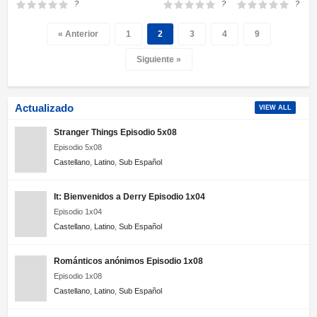
Ane Douhan no
Desu!
?
?
?
Isekai Seikatsu
Hajimemashita
« Anterior
1
2
3
4
9
Siguiente »
Actualizado
VIEW ALL
Stranger Things Episodio 5x08
Episodio 5x08
Castellano
,
Latino
,
Sub Español
It: Bienvenidos a Derry Episodio 1x04
Episodio 1x04
Castellano
,
Latino
,
Sub Español
Románticos anónimos Episodio 1x08
Episodio 1x08
Castellano
,
Latino
,
Sub Español