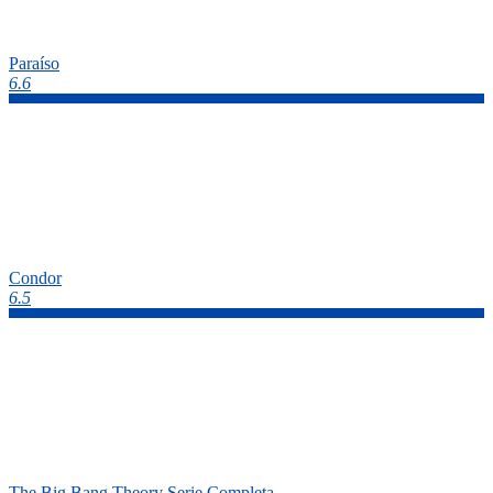
Paraíso
6.6
Condor
6.5
The Big Bang Theory Serie Completa