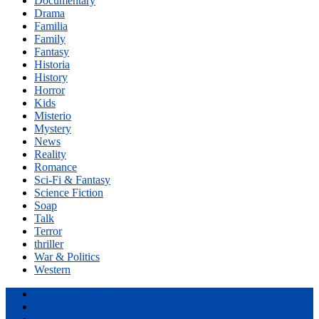
Documentary
Drama
Familia
Family
Fantasy
Historia
History
Horror
Kids
Misterio
Mystery
News
Reality
Romance
Sci-Fi & Fantasy
Science Fiction
Soap
Talk
Terror
thriller
War & Politics
Western
Ver Series Online
Series