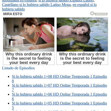
subtitulada en español
,
si lo hubiera sabido Español Latino
,
Castellano si lo hubiera sabido Latino Mega
,
en español si lo
hubiera sabido
Listado de Episodios
Si lo hubiera sabido 1×08 HD Online Temporada 1 Episodio
8
Si lo hubiera sabido 1×07 HD Online Temporada 1 Episodio
7
Si lo hubiera sabido 1×06 HD Online Temporada 1 Episodio
6
Si lo hubiera sabido 1×05 HD Online Temporada 1 Episodio
5