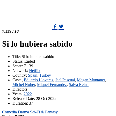
7.139
/
10
Si lo hubiera sabido
Title
: Si lo hubiera sabido
Status
: Ended
Score
: 7.139
Network
:
Netflix
Country
:
Spain
,
Turkey
Cast
:
,
Eduardo Lloveras
,
Jael Pascual
,
Megan Montaner
,
Michel Noher
,
Miquel Fernández
,
Salva Reina
Directors
:
Years
:
2022
Release Date
: 28 Oct 2022
Duration
: 37
Comedia
Drama
Sci-Fi & Fantasy