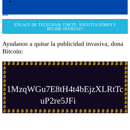
Todas Las Series
Serie Aleatoria
ENLACE DE TELEGRAM, ÚNETE, SOLICITA SERIES Y
RECIBE OFERTAS!!
Ayudanos a quitar la publicidad invasiva, dona
Bitcoin:
1MzqWGu7E8tH4t4bEjzXLRtTc
uP2re5JFi