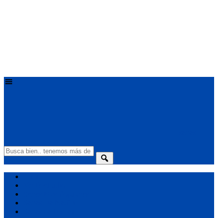
series
online - ver tele series online
Inicio
VerTeleFutbol
Series Mas Populares
Series De Netflix
Series de Disney+