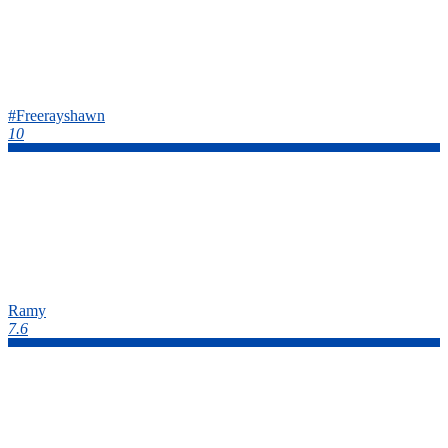
#Freerayshawn
10
Ramy
7.6