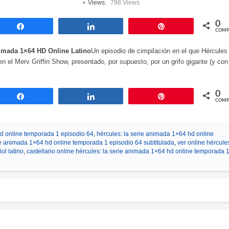
Views:
798 Views
0
Compartir
Compartir
Pin
COMP
nimada 1×64 HD Online Latino
Un episodio de cimpilación en el que Hércules
en el Merv Griffin Show, presentado, por supuesto, por un grifo gigante (y con
0
Compartir
Compartir
Pin
COMP
hd online temporada 1 episodio 64
,
hércules: la serie animada 1×64 hd online
ie animada 1×64 hd online temporada 1 episodio 64 subtitulada
,
ver online hércules
ol latino
,
castellano online hércules: la serie animada 1×64 hd online temporada 