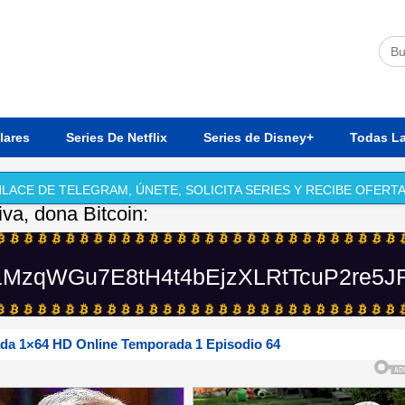
lares
Series De Netflix
Series de Disney+
Todas La
LACE DE TELEGRAM, ÚNETE, SOLICITA SERIES Y RECIBE OFERTA
iva, dona Bitcoin:
MzqWGu7E8tH4t4bEjzXLRtTcuP2re5J
ada 1×64 HD Online Temporada 1 Episodio 64