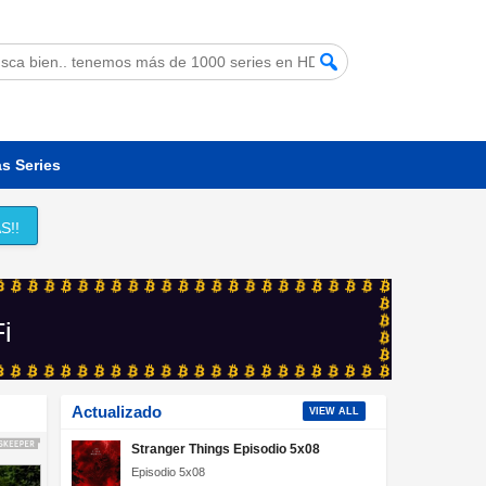
s Series
S!!
Fi
Actualizado
VIEW ALL
Stranger Things Episodio 5x08
Episodio 5x08