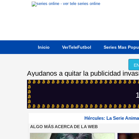
Inicio
VerTeleFutbol
Series Mas Popu
EN
Ayudanos a quitar la publicidad invas
1
Hércules: La Serie Anim