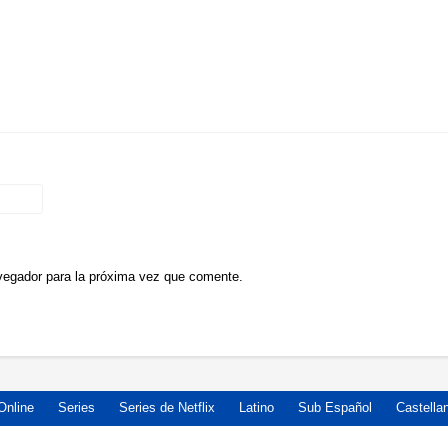
vegador para la próxima vez que comente.
Online
Series
Series de Netflix
Latino
Sub Español
Castella