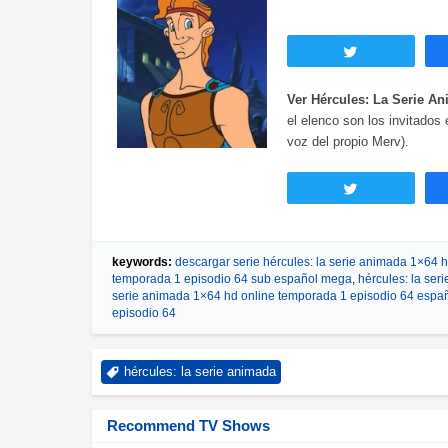
Twittear
Ver Hércules: La Serie A
el elenco son los invitados 
voz del propio Merv).
Twittear
keywords:
descargar serie hércules: la serie animada 1×64 
temporada 1 episodio 64 sub español mega
,
hércules: la ser
serie animada 1×64 hd online temporada 1 episodio 64 españ
episodio 64
hércules: la serie animada
Recommend TV Shows