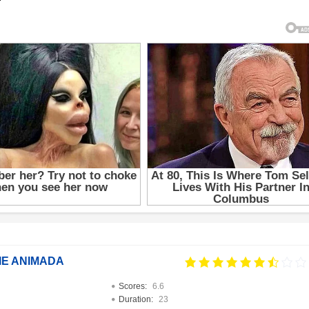
IE ANIMADA
Scores:
6.6
Duration:
23