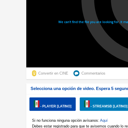
Convertir en CINE
Commentarios
Selecciona una opción de video. Espera 5 segund
- PLAYER [LATINO]
- STREAMSB [LATINO]
Si no funciona ninguna opción avísanos:
Aquí
Debes estar registrado para que te avisemos cuando lo r