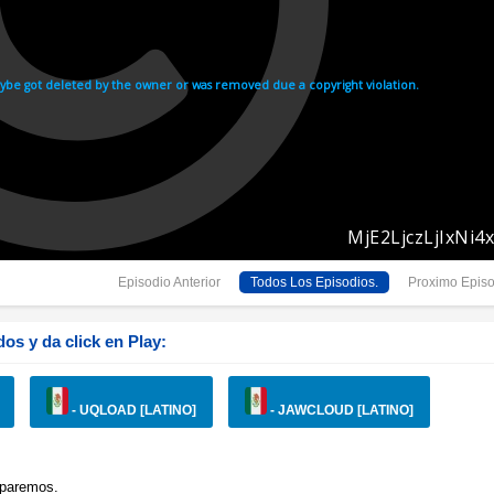
Episodio Anterior
Todos Los Episodios.
Proximo Episo
os y da click en Play:
- UQLOAD [LATINO]
- JAWCLOUD [LATINO]
eparemos.