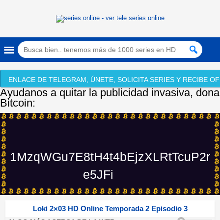
ENLACE DE TELEGRAM, ÚNETE, SOLICITA SERIES Y RECIBE OF
Ayudanos a quitar la publicidad invasiva, dona
Bitcoin:
1MzqWGu7E8tH4t4bEjzXLRtTcuP2r
e5JFi
Loki 2×03 HD Online Temporada 2 Episodio 3