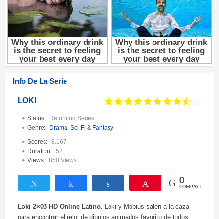
Info De La Serie
LOKI
Status:
Returning Series
Genre:
Drama
,
Sci-Fi & Fantasy
Scores:
8.167
Duration:
52
Views:
850 Views
0
Twittear
Compartir
Compartir
Pin
COMPARTIR
Loki 2×03 HD Online Latino.
Loki y Mobius salen a la caza
para encontrar el reloj de dibujos animados favorito de todos