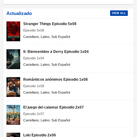
Actualizado
VIEW ALL
Stranger Things Episodio 5x08
Episodio 5x08
Castellano
,
Latino
,
Sub Español
It: Bienvenidos a Derry Episodio 1x04
Episodio 1x04
Castellano
,
Latino
,
Sub Español
Románticos anónimos Episodio 1x08
Episodio 1x08
Castellano
,
Latino
,
Sub Español
El juego del calamar Episodio 2x07
Episodio 2x07
Castellano
,
Latino
,
Sub Español
Loki Episodio 2x06