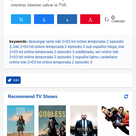
mientras intentan salvar la TVA.
0
Twittear
Compartir
Compartir
Pin
COMPARTIR
keywords:
descargar serie loki 2×03 hd online temporada 2 episodio
3
,
loki 2×03 hd online temporada 2 episodio 3 sub español mega
,
loki
2×03 hd online temporada 2 episodio 3 subtitulada
,
ver online loki
2×03 hd online temporada 2 episodio 3 español latino
,
castellano
online loki 2×03 hd online temporada 2 episodio 3
loki
Recommend TV Shows