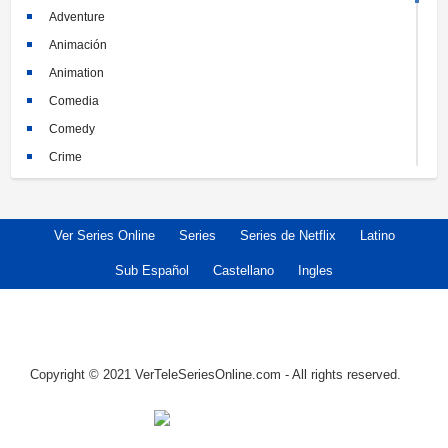
Adventure
Animación
Animation
Comedia
Comedy
Crime
Crimen
Documental
Ver Series Online
Series
Series de Netflix
Latino
Documentary
Drama
Sub Español
Castellano
Ingles
Familia
Family
Fantasy
Copyright © 2021 VerTeleSeriesOnline.com - All rights reserved.
Historia
History
Horror