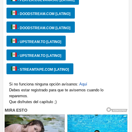
- PLAYER.CUEVANA.AC [LATINO]
- DOODSTREAM.COM [LATINO]
- DOODSTREAM.COM [LATINO]
- UPSTREAM.TO [LATINO]
- UPSTREAM.TO [LATINO]
- STREAMTAPE.COM [LATINO]
Si no funciona ninguna opción avísanos:
Aquí
Debes estar registrado para que te avisemos cuando lo
reparemos.
Que disfrutes del capítulo ;)