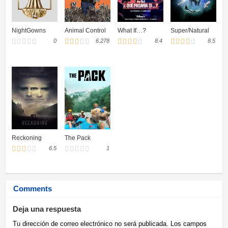
NightGowns
Animal Control
What If…?
Super/Natural
0
6.278
8.4
8.5
Reckoning
The Pack
6.5
1
Comments
Deja una respuesta
Tu dirección de correo electrónico no será publicada.
Los campos