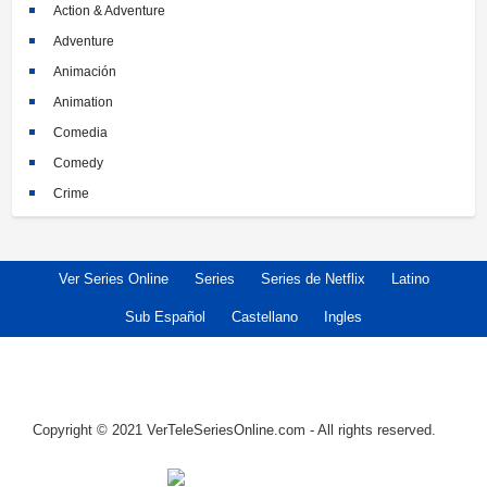
Action & Adventure
Adventure
Animación
Animation
Comedia
Comedy
Crime
Crimen
Documental
Ver Series Online
Series
Series de Netflix
Latino
Documentary
Drama
Sub Español
Castellano
Ingles
Familia
Family
Fantasy
Copyright © 2021 VerTeleSeriesOnline.com - All rights reserved.
Historia
History