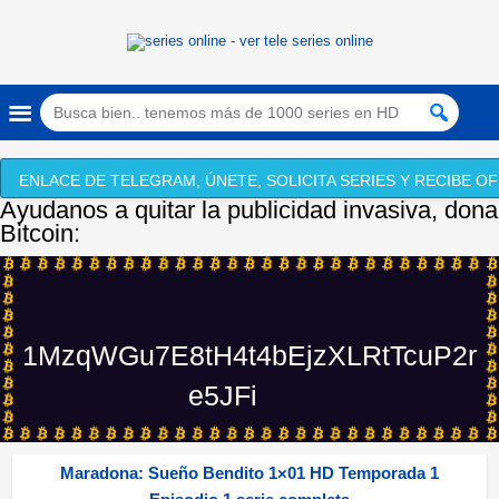
ENLACE DE TELEGRAM, ÚNETE, SOLICITA SERIES Y RECIBE OF
Ayudanos a quitar la publicidad invasiva, dona
Bitcoin:
1MzqWGu7E8tH4t4bEjzXLRtTcuP2r
e5JFi
Maradona: Sueño Bendito 1×01 HD Temporada 1