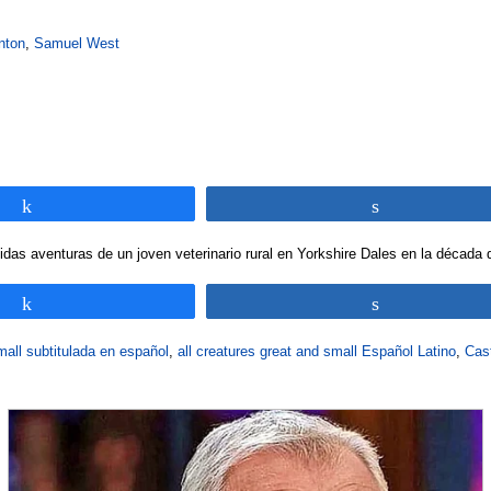
nton
,
Samuel West
Compartir
Compartir
das aventuras de un joven veterinario rural en Yorkshire Dales en la década 
Compartir
Compartir
mall subtitulada en español
,
all creatures great and small Español Latino
,
Cast