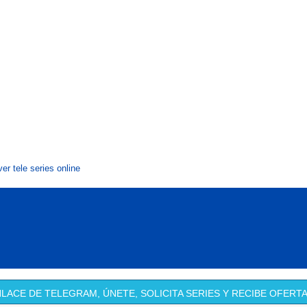
ver tele series online
LACE DE TELEGRAM, ÚNETE, SOLICITA SERIES Y RECIBE OFERTA