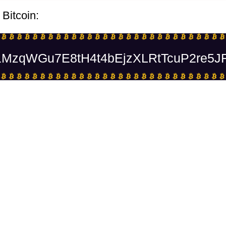
 Bitcoin:
MzqWGu7E8tH4t4bEjzXLRtTcuP2re5J