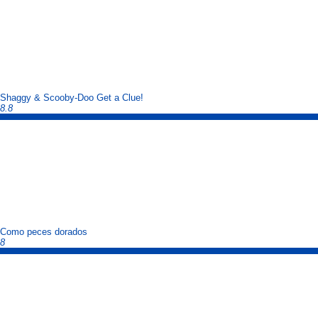
Shaggy & Scooby-Doo Get a Clue!
8.8
Como peces dorados
8