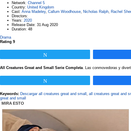
Network
:
Channel 5
Country
:
United Kingdom
Cast
:
Anna Madeley
,
Callum Woodhouse
,
Nicholas Ralph
,
Rachel She
Directors
:
Years
:
2020
Release Date
: 31 Aug 2020
Duration
: 48
Drama
Rating 9
Twittear
All Creatures Great and Small Serie Completa
. Las conmovedoras y diverti
Twittear
Keywords:
Descargar all creatures great and small
,
all creatures great and s
great and small