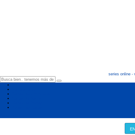
series online - 
Inicio
VerTeleFutbol
Series Mas Populares
Series De Netflix
Series de Disney+
Todas Las Series
Serie Aleatoria
EN