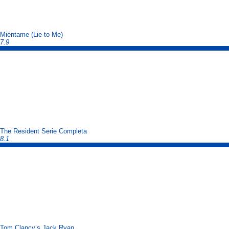
Miéntame (Lie to Me)
7.9
The Resident Serie Completa
8.1
Tom Clancy’s Jack Ryan