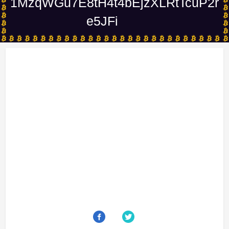
1MzqWGu7E8tH4t4bEjzXLRtTcuP2r
e5JFi