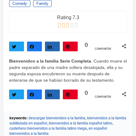
Comedy
Family
Rating 7.3
0
COMPARTIR
Twittear
Compartir
Compartir
Pin
Bienvenidos a la familia Serie Completa
. Cuando muere el
padre separado de una madre soltera desalojada, ella y su
segunda esposa encubrieron su muerte después de
enterarse de que se habían borrado de su testamento.
0
COMPARTIR
Twittear
Compartir
Compartir
Pin
keywords:
descargar bienvenidos a la familia
,
bienvenidos a la familia
subtitulada en español
,
bienvenidos a la familia español latino
,
castellano bienvenidos a la familia latino mega
,
en español
bienvenidos a la familia