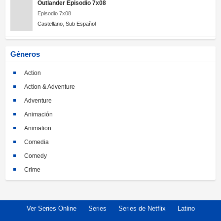
Outlander Episodio 7x08
Episodio 7x08
Castellano
,
Sub Español
Géneros
Action
Action & Adventure
Adventure
Animación
Animation
Comedia
Comedy
Crime
Crimen
Documental
Ver Series Online
Series
Series de Netflix
Latino
Documentary