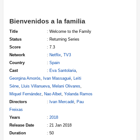
Bienvenidos a la familia
Title
: Welcome to the Family
Status
: Returning Series
Score
: 7.3
Network
:
Netflix
,
TV3
Country
:
Spain
Cast
:
Eva Santolaria
,
Georgina Amorós
,
Ivan Massagué
,
Leïti
Sène
,
Lluis Villanueva
,
Melani Olivares
,
Miquel Fernández
,
Nao Albet
,
Yolanda Ramos
Directors
:
Ivan Mercadé
,
Pau
Freixas
Years
:
2018
Release Date
: 21 Jan 2018
Duration
: 50