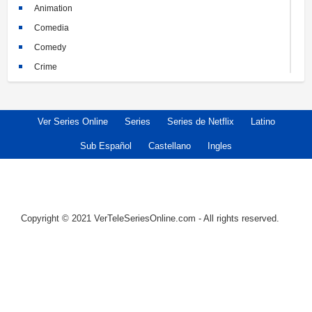
Animation
Comedia
Comedy
Crime
Crimen
Documental
Ver Series Online
Series
Series de Netflix
Latino
Documentary
Drama
Sub Español
Castellano
Ingles
Familia
Family
Fantasy
Copyright © 2021 VerTeleSeriesOnline.com - All rights reserved.
Historia
History
Horror
Kids
Misterio