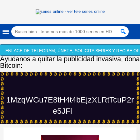
ENLACE DE TELEGRAM, ÚNETE, SOLICITA SERIES Y RECIBE OF
Ayudanos a quitar la publicidad invasiva, dona
Bitcoin:
1MzqWGu7E8tH4t4bEjzXLRtTcuP2r
e5JFi