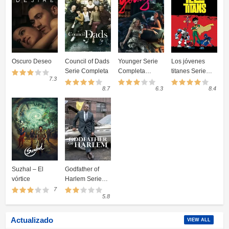
Oscuro Deseo
Council of Dads
Younger Serie
Los jóvenes
Serie Completa
Completa
titanes Serie
7.3
Online
Completa
8.7
6.3
8.4
Suzhal – El
Godfather of
vórtice
Harlem Serie
Completa
7
5.8
Online
Actualizado
VIEW ALL