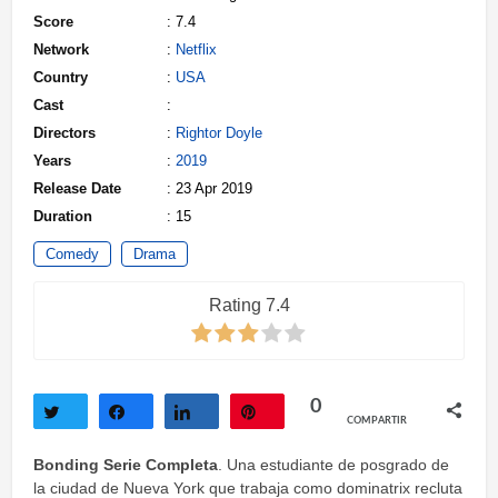
Score
: 7.4
Network
:
Netflix
Country
:
USA
Cast
:
Directors
:
Rightor Doyle
Years
:
2019
Release Date
: 23 Apr 2019
Duration
: 15
Comedy
Drama
Rating 7.4
0
COMPARTIR
Twittear
Compartir
Compartir
Pin
Bonding Serie Completa
. Una estudiante de posgrado de
la ciudad de Nueva York que trabaja como dominatrix recluta