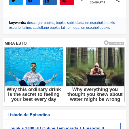
COMPARTIR
Twittear
Compartir
Compartir
Pin
keywords:
descargar bupkis
,
bupkis subtitulada en español
,
bupkis
español latino
,
castellano bupkis latino mega
,
en español bupkis
Listado de Episodios
bupkis 1×08 HD Online Temporada 1 Episodio 8