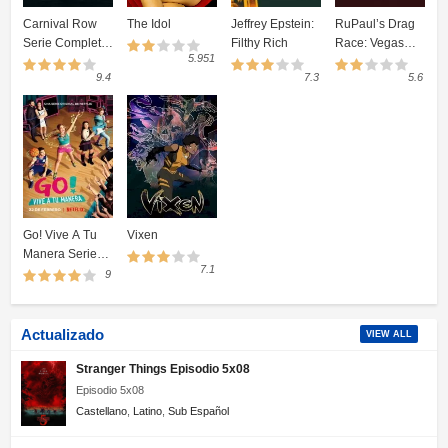
Carnival Row
The Idol
Jeffrey Epstein:
RuPaul’s Drag
Serie Completa
Filthy Rich
Race: Vegas
5.951
Online
Revue
9.4
7.3
5.6
Go! Vive A Tu
Vixen
Manera Serie
7.1
Completa
9
Online
Actualizado
VIEW ALL
Stranger Things Episodio 5x08
Episodio 5x08
Castellano
,
Latino
,
Sub Español