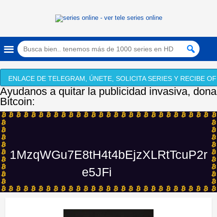
ENLACE DE TELEGRAM, ÚNETE, SOLICITA SERIES Y RECIBE OF
Ayudanos a quitar la publicidad invasiva, dona
Bitcoin:
1MzqWGu7E8tH4t4bEjzXLRtTcuP2r
e5JFi