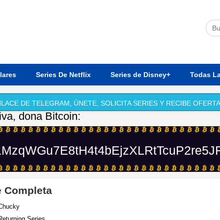
lares
Series De Netflix
Series de Disney+
Todas La
LACE DE TELEGRAM, ÚNETE, SOLICITA SERIES Y RECIBE OFERTA
iva, dona Bitcoin:
MzqWGu7E8tH4t4bEjzXLRtTcuP2re5J
e Completa
 Chucky
Returning Series