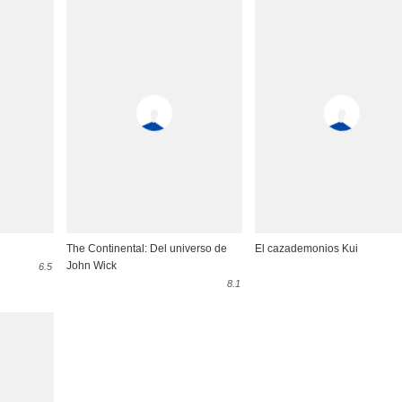
The Continental: Del universo de
El cazademonios Kui
John Wick
6.5
8.1