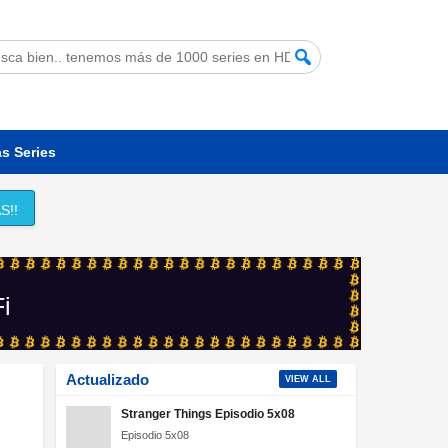
s Series
S!!
Fi
Actualizado
VIEW ALL
Stranger Things Episodio 5x08
Episodio 5x08