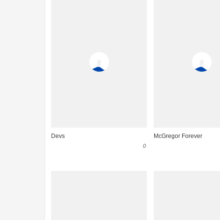
Devs
McGregor Forever
0