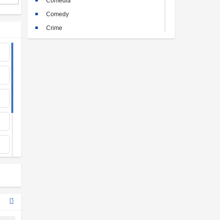
Comedia
Comedy
Crime
Crimen
Documental
Documentary
Drama
Familia
Family
Fantasy
Historia
History
Horror
Kids
Misterio
Mystery