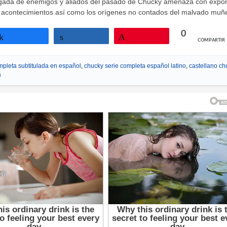
llegada de enemigos y aliados del pasado de Chucky amenaza con expon
s acontecimientos así como los orígenes no contados del malvado muñ
0
COMPARTIR
Compartir
Compartir
Pin
mpleta subtitulada en español
,
chucky serie completa español latino
,
castellano ch
a