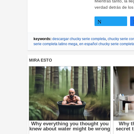
Mientras tanto, la 
verdad detrás de lo
Twittear
keywords:
descargar chucky serie completa
,
chucky serie co
serie completa latino mega
,
en español chucky serie complet