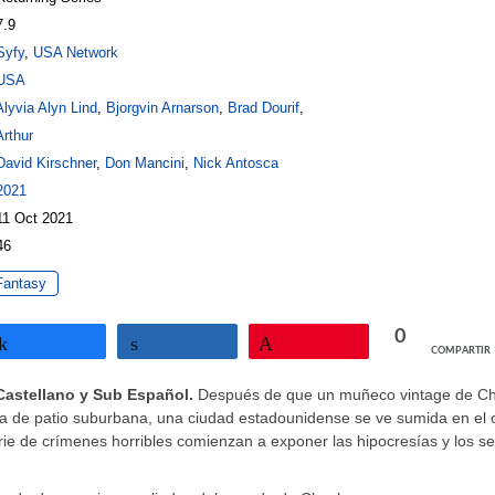
7.9
Syfy
,
USA Network
USA
Alyvia Alyn Lind
,
Bjorgvin Arnarson
,
Brad Dourif
,
rthur
David Kirschner
,
Don Mancini
,
Nick Antosca
2021
11 Oct 2021
46
Fantasy
0
COMPARTIR
Compartir
Compartir
Pin
Castellano y Sub Español.
Después de que un muñeco vintage de C
a de patio suburbana, una ciudad estadounidense se ve sumida en el 
ie de crímenes horribles comienzan a exponer las hipocresías y los se