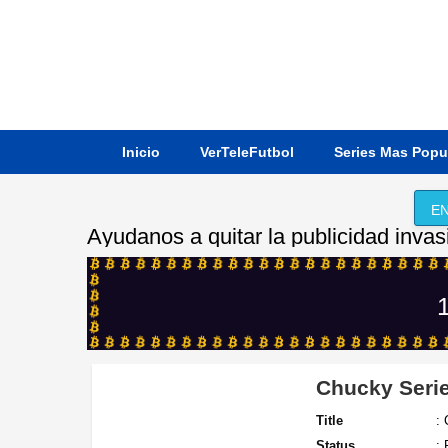
Inicio
VerTeleFutbol
Series Mas Popu
EN
Ayudanos a quitar la publicidad invas
1
Chucky Seri
Title
:
Status
: 