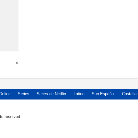
0
Online
Series
Series de Netflix
Latino
Sub Español
Castella
ts reserved.