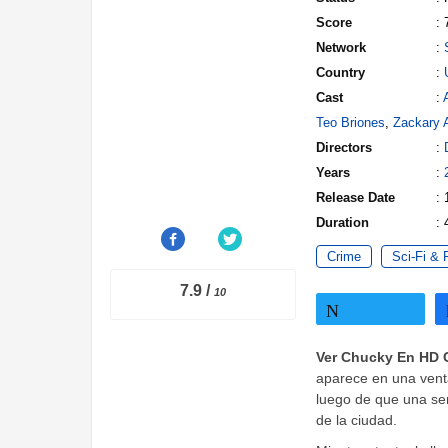
Score
: 
Network
:
Country
:
Cast
:
Teo Briones
,
Zackary A
Directors
:
Years
:
Release Date
: 
Duration
: 
Crime
Sci-Fi & 
7.9
/
10
Twittear
Ver Chucky En HD 
aparece en una vent
luego de que una ser
de la ciudad.