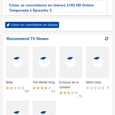
Cómo se convirtieron en tiranos 1×03 HD Online
Temporada 1 Episodio 3
Cómo se convirtieron en tiranos 1×02 HD Online
cómo se convirtieron en tiranos
Temporada 1 Episodio 2
Cómo se convirtieron en tiranos 1×01 HD Online
Recommend TV Shows
Temporada 1 Episodio 1
Betty
The Winter King
El bazar de la
Witch Hunt
caridad
0
5.8
9.1
7.5