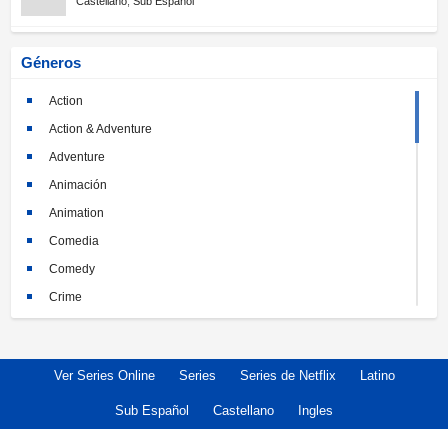
Castellano
,
Sub Español
Géneros
Action
Action & Adventure
Adventure
Animación
Animation
Comedia
Comedy
Crime
Crimen
Documental
Ver Series Online
Series
Series de Netflix
Latino
Documentary
Drama
Sub Español
Castellano
Ingles
Familia