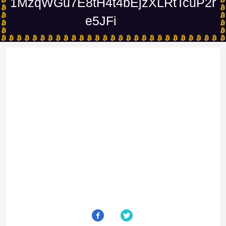
1MzqWGu7E8tH4t4bEjzXLRtTcuP2r
e5JFi