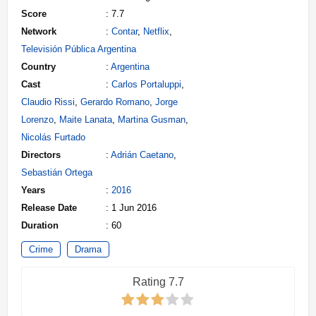
Score
: 7.7
Network
:
Contar
,
Netflix
,
Televisión Pública Argentina
Country
:
Argentina
Cast
:
Carlos Portaluppi
,
Claudio Rissi
,
Gerardo Romano
,
Jorge
Lorenzo
,
Maite Lanata
,
Martina Gusman
,
Nicolás Furtado
Directors
:
Adrián Caetano
,
Sebastián Ortega
Years
:
2016
Release Date
: 1 Jun 2016
Duration
: 60
Crime
Drama
Rating 7.7