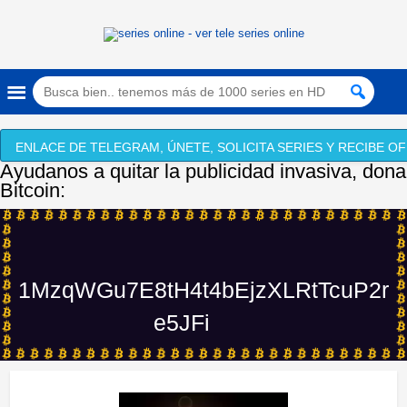
ENLACE DE TELEGRAM, ÚNETE, SOLICITA SERIES Y RECIBE OF
Ayudanos a quitar la publicidad invasiva, dona
Bitcoin:
1MzqWGu7E8tH4t4bEjzXLRtTcuP2r
e5JFi