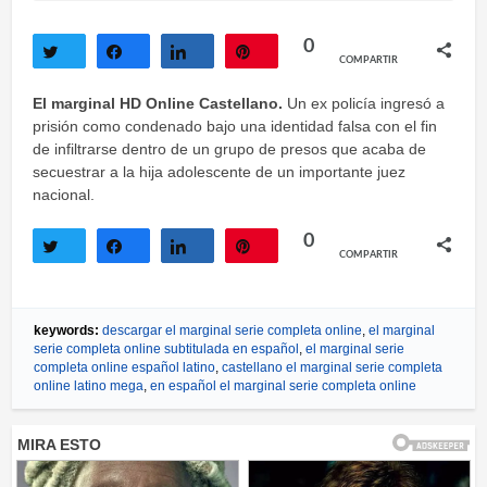
0
COMPARTIR
Twittear
Compartir
Compartir
Pin
El marginal HD Online Castellano.
Un ex policía ingresó a
prisión como condenado bajo una identidad falsa con el fin
de infiltrarse dentro de un grupo de presos que acaba de
secuestrar a la hija adolescente de un importante juez
nacional.
0
COMPARTIR
Twittear
Compartir
Compartir
Pin
keywords:
descargar el marginal serie completa online
,
el marginal
serie completa online subtitulada en español
,
el marginal serie
completa online español latino
,
castellano el marginal serie completa
online latino mega
,
en español el marginal serie completa online