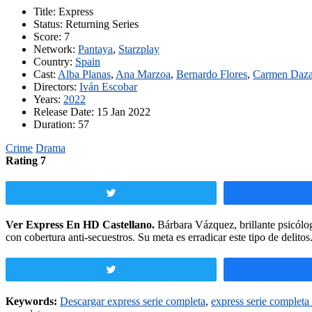
Title
: Express
Status
: Returning Series
Score
: 7
Network
:
Pantaya
,
Starzplay
Country
:
Spain
Cast
:
Alba Planas
,
Ana Marzoa
,
Bernardo Flores
,
Carmen Daz
Directors
:
Iván Escobar
Years
:
2022
Release Date
: 15 Jan 2022
Duration
: 57
Crime
Drama
Rating 7
Twittear
Ver Express En HD Castellano.
Bárbara Vázquez, brillante psicólog
con cobertura anti-secuestros. Su meta es erradicar este tipo de delitos
Twittear
Keywords:
Descargar express serie completa
,
express serie completa