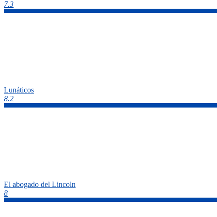
7.3
Lunáticos
8.2
El abogado del Lincoln
8