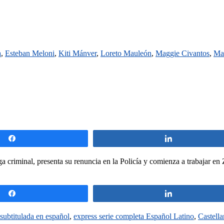
a
,
Esteban Meloni
,
Kiti Mánver
,
Loreto Mauleón
,
Maggie Civantos
,
Ma
Compartir
Compartir
a criminal, presenta su renuncia en la Policía y comienza a trabajar en
.
Compartir
Compartir
 subtitulada en español
,
express serie completa Español Latino
,
Castell