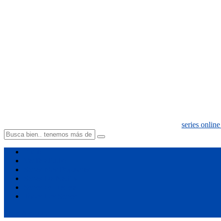
series online
Inicio
VerTeleFutbol
Series Mas Populares
Series De Netflix
Series de Disney+
Todas Las Series
Serie Aleatoria