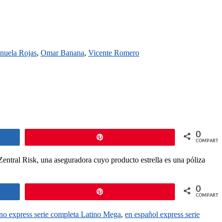
nuela Rojas
,
Omar Banana
,
Vicente Romero
0
Pin
COMPARTI
 Zentral Risk, una aseguradora cuyo producto estrella es una póliza
0
Pin
COMPARTI
ano express serie completa Latino Mega
,
en español express serie