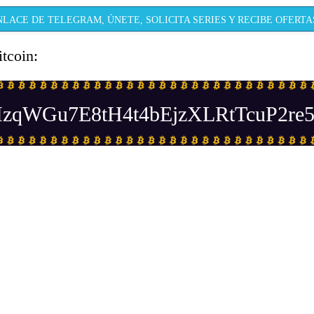
NLACE DE TELEGRAM, ÚNETE, SOLICITA SERIES Y RECIBE OFERTAS
itcoin:
zqWGu7E8tH4t4bEjzXLRtTcuP2re5