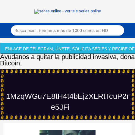
ENLACE DE TELEGRAM, ÚNETE, SOLICITA SERIES Y RECIBE OF
Ayudanos a quitar la publicidad invasiva, dona
Bitcoin:
1MzqWGu7E8tH4t4bEjzXLRtTcuP2r
e5JFi