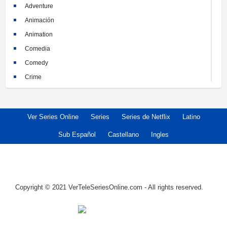
Adventure
Animación
Animation
Comedia
Comedy
Crime
Crimen
Documental
Ver Series Online
Series
Series de Netflix
Latino
Documentary
Drama
Sub Español
Castellano
Ingles
Familia
Family
Fantasy
Copyright © 2021 VerTeleSeriesOnline.com - All rights reserved.
Historia
History
Horror