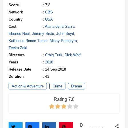
Score
: 7.8
Network
:
CBS
Country
:
USA
Cast
:
Alana de la Garza
,
Ebonée Noel
,
Jeremy Sisto
,
John Boyd
,
Katherine Renee Turner
,
Missy Peregrym
,
Zeeko Zaki
Directors
:
Craig Turk
,
Dick Wolf
Years
:
2018
Release Date
: 24 Sep 2018
Duration
: 43
Action & Adventure
Crime
Drama
Rating 7.8
0