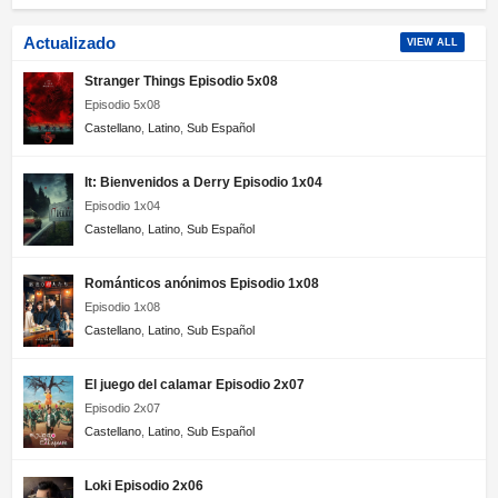
Actualizado
VIEW ALL
Stranger Things Episodio 5x08
Episodio 5x08
Castellano
,
Latino
,
Sub Español
It: Bienvenidos a Derry Episodio 1x04
Episodio 1x04
Castellano
,
Latino
,
Sub Español
Románticos anónimos Episodio 1x08
Episodio 1x08
Castellano
,
Latino
,
Sub Español
El juego del calamar Episodio 2x07
Episodio 2x07
Castellano
,
Latino
,
Sub Español
Loki Episodio 2x06