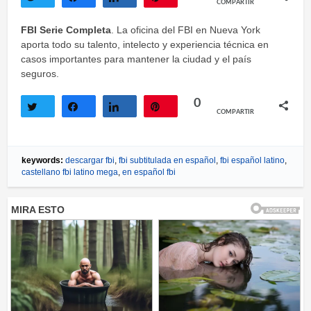
COMPARTIR
Twittear
Compartir
Compartir
Pin
FBI Serie Completa
. La oficina del FBI en Nueva York
aporta todo su talento, intelecto y experiencia técnica en
casos importantes para mantener la ciudad y el país
seguros.
0
COMPARTIR
Twittear
Compartir
Compartir
Pin
keywords:
descargar fbi
,
fbi subtitulada en español
,
fbi español latino
,
castellano fbi latino mega
,
en español fbi