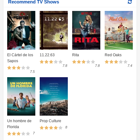
Recommend TV Shows
El Cártel de los
11.22.63
Rita
Red Oaks
Sapos
7.8
7.8
7.4
7.5
Un hombre de
Prop Culture
Florida
8
7