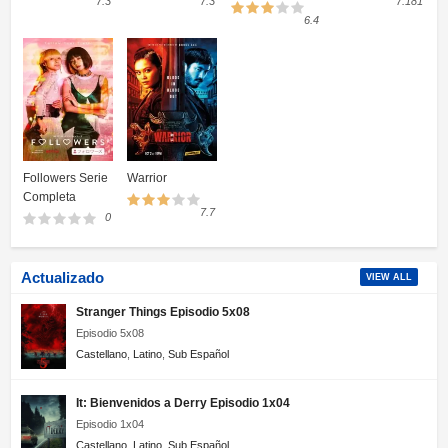
7.3
7.3
7.181
6.4
Followers Serie
Warrior
Completa
7.7
0
Actualizado
VIEW ALL
Stranger Things Episodio 5x08
Episodio 5x08
Castellano
,
Latino
,
Sub Español
It: Bienvenidos a Derry Episodio 1x04
Episodio 1x04
Castellano
,
Latino
,
Sub Español