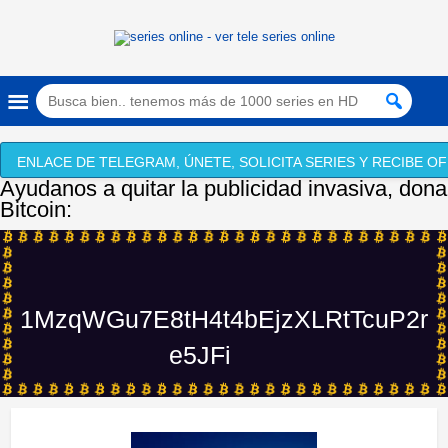
ENLACE DE TELEGRAM, ÚNETE, SOLICITA SERIES Y RECIBE OF
Ayudanos a quitar la publicidad invasiva, dona
Bitcoin:
1MzqWGu7E8tH4t4bEjzXLRtTcuP2r
e5JFi