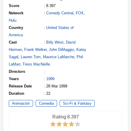
Score
: 8.397
Network
:
Comedy Central
,
FOX
,
Hulu
Country
:
United States of
America
Cast
:
Billy West
,
David
Herman
,
Frank Welker
,
John DiMaggio
,
Katey
Sagal
,
Lauren Tom
,
Maurice LaMarche
,
Phil
LaMarr
,
Tress MacNeille
Directors
:
Years
:
1999
Release Date
: 28 Mar 1999
Duration
: 22
Animación
Comedia
Sci-Fi & Fantasy
Rating 8.397