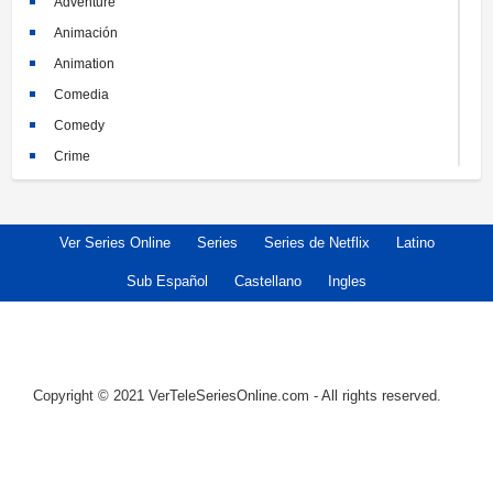
Adventure
Animación
Animation
Comedia
Comedy
Crime
Crimen
Documental
Ver Series Online
Series
Series de Netflix
Latino
Documentary
Drama
Sub Español
Castellano
Ingles
Familia
Family
Fantasy
Copyright © 2021 VerTeleSeriesOnline.com - All rights reserved.
Historia
History
Horror