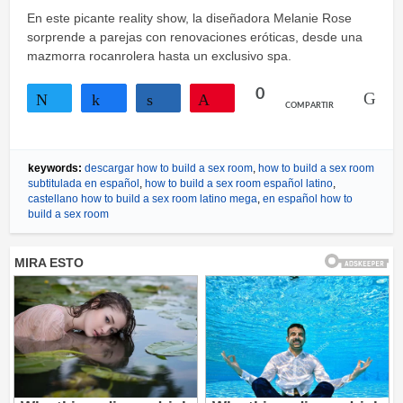
Twittear
Compartir
Compartir
Pin
En este picante reality show, la diseñadora Melanie Rose
sorprende a parejas con renovaciones eróticas, desde una
mazmorra rocanrolera hasta un exclusivo spa.
0
COMPARTIR
Twittear
Compartir
Compartir
Pin
keywords:
descargar how to build a sex room
,
how to build a sex room
subtitulada en español
,
how to build a sex room español latino
,
castellano how to build a sex room latino mega
,
en español how to
build a sex room