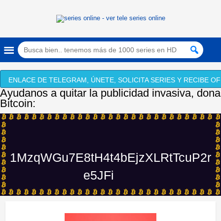
ENLACE DE TELEGRAM, ÚNETE, SOLICITA SERIES Y RECIBE OF
Ayudanos a quitar la publicidad invasiva, dona
Bitcoin:
1MzqWGu7E8tH4t4bEjzXLRtTcuP2r
e5JFi