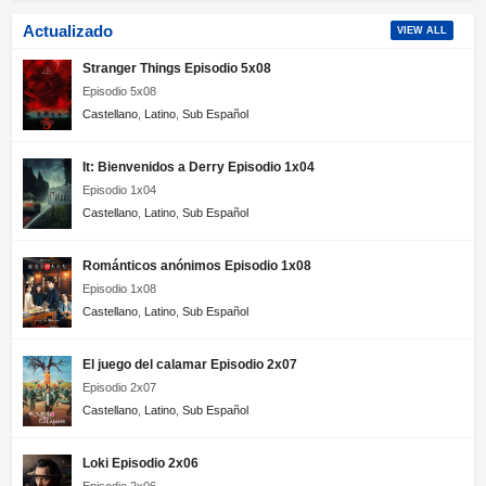
Actualizado
VIEW ALL
Stranger Things Episodio 5x08
Episodio 5x08
Castellano
,
Latino
,
Sub Español
It: Bienvenidos a Derry Episodio 1x04
Episodio 1x04
Castellano
,
Latino
,
Sub Español
Románticos anónimos Episodio 1x08
Episodio 1x08
Castellano
,
Latino
,
Sub Español
El juego del calamar Episodio 2x07
Episodio 2x07
Castellano
,
Latino
,
Sub Español
Loki Episodio 2x06