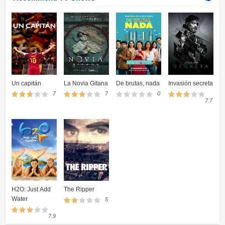
Cómo diseñar una habitación erótica 1×02 HD Online
Temporada 1 Episodio 2
Cómo diseñar una habitación erótica 1×01 HD Online
Temporada 1 Episodio 1
Un capitán
La Novia Gitana
De brutas, nada
Invasión secreta
7
7
0
7.7
H2O: Just Add
The Ripper
Water
5
7.9