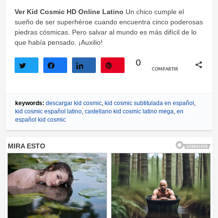
Twittear
Compartir
Compartir
Pin
Ver Kid Cosmic HD Online Latino
Un chico cumple el
sueño de ser superhéroe cuando encuentra cinco poderosas
piedras cósmicas. Pero salvar al mundo es más difícil de lo
que había pensado. ¡Auxilio!
0
COMPARTIR
Twittear
Compartir
Compartir
Pin
keywords:
descargar kid cosmic
,
kid cosmic subtitulada en español
,
kid cosmic español latino
,
castellano kid cosmic latino mega
,
en
español kid cosmic