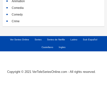
Animation
Comedia
Comedy
Crime
Crimen
Documental
Ver Series Online
Series
Series de Netflix
Latino
Sub Español
Documentary
Castellano
Ingles
Drama
Familia
Family
Fantasy
Copyright © 2021 VerTeleSeriesOnline.com - All rights reserved.
Historia
History
Horror
Kids
Misterio