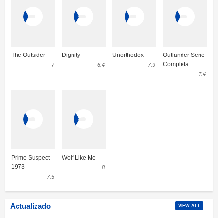
Kid Cosmic 1×03 HD Online Temporada 1 Episodio 3
Kid Cosmic 1×02 HD Online Temporada 1 Episodio 2
The Outsider
Dignity
Unorthodox
Outlander Serie
Kid Cosmic 1×01 HD Online Temporada 1 Episodio 1
Completa
7
6.4
7.9
7.4
Prime Suspect
Wolf Like Me
1973
8
7.5
Actualizado
VIEW ALL