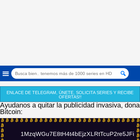
ENLACE DE TELEGRAM, ÚNETE, SOLICITA SERIES Y RECIBE
OFERTAS!!
Ayudanos a quitar la publicidad invasiva, dona
Bitcoin:
1MzqWGu7E8tH4t4bEjzXLRtTcuP2re5JFi