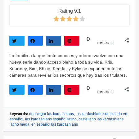
Rating 9.1
0
COMPARTIR
Twittear
Compartir
Compartir
Pin
La familia a la que tanto conoces y adoras vuelve con una
nueva serie dando acceso pleno a toda su vida. Kris,
Kourtney, Kim, Khloé, Kendall y Kylie se exponen ante las
cámaras para revelar los secretos que hay tras los titulares.
0
COMPARTIR
Twittear
Compartir
Compartir
Pin
keywords:
descargar las kardashians
,
las kardashians subtitulada en
español
,
las kardashians español latino
,
castellano las kardashians
latino mega
,
en español las kardashians