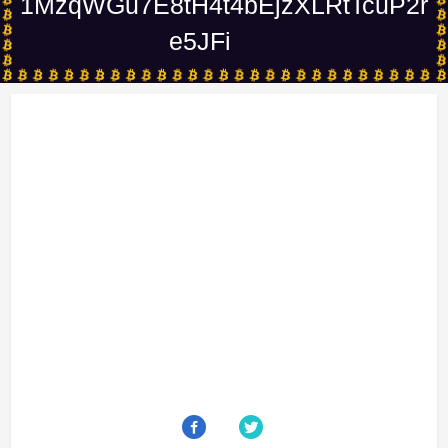
1MzqWGu7E8tH4t4bEjzXLRtTcuP2r
e5JFi