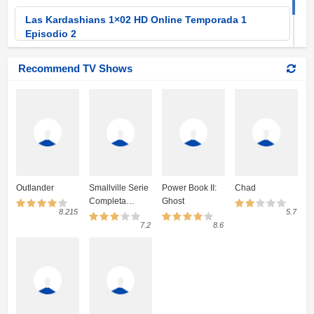
Las Kardashians 1×02 HD Online Temporada 1
Episodio 2
Las Kardashians 1×01 HD Online Temporada 1
Recommend TV Shows
Episodio 1
Outlander
Smallville Serie
Power Book II:
Chad
Completa
Ghost
8.215
5.7
Online
7.2
8.6