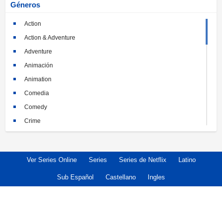
Géneros
Action
Action & Adventure
Adventure
Animación
Animation
Comedia
Comedy
Crime
Crimen
Documental
Ver Series Online
Series
Series de Netflix
Latino
Documentary
Drama
Sub Español
Castellano
Ingles
Familia
Family
Fantasy