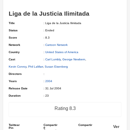
Liga de la Justicia Ilimitada
Title
: Liga de la Justicia Ilimitada
Status
: Ended
Score
: 8.3
Network
:
Cartoon Network
Country
:
United States of America
Cast
:
Carl Lumbly
,
George Newbern
,
Kevin Conroy
,
Phil LaMarr
,
Susan Eisenberg
Directors
:
Years
:
2004
Release Date
: 31 Jul 2004
Duration
: 23
Rating 8.3
Twittear
Compartir
Compartir
Ver
Pin
0