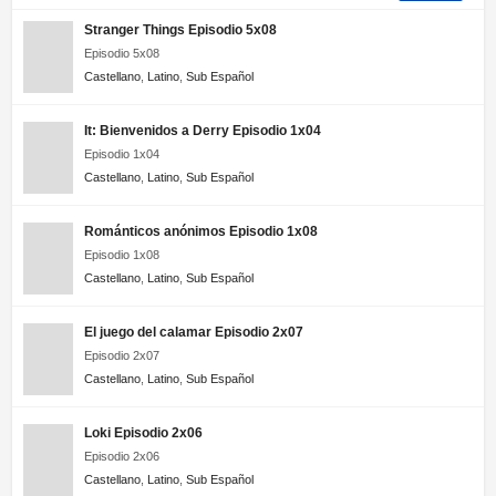
Liga de la Justicia Ilimitada 2×13 HD Online Temporada
Stranger Things Episodio 5x08
2 Episodio 13
Episodio 5x08
Castellano
,
Latino
,
Sub Español
Liga de la Justicia Ilimitada 2×12 HD Online Temporada
2 Episodio 12
It: Bienvenidos a Derry Episodio 1x04
Liga de la Justicia Ilimitada 2×11 HD Online Temporada
Episodio 1x04
2 Episodio 11
Castellano
,
Latino
,
Sub Español
Liga de la Justicia Ilimitada 2×10 HD Online Temporada
Románticos anónimos Episodio 1x08
2 Episodio 10
Episodio 1x08
Castellano
,
Latino
,
Sub Español
Liga de la Justicia Ilimitada 2×09 HD Online Temporada
2 Episodio 9
El juego del calamar Episodio 2x07
Liga de la Justicia Ilimitada 2×08 HD Online Temporada
Episodio 2x07
2 Episodio 8
Castellano
,
Latino
,
Sub Español
Liga de la Justicia Ilimitada 2×07 HD Online Temporada
2 Episodio 7
Loki Episodio 2x06
Episodio 2x06
Liga de la Justicia Ilimitada 2×06 HD Online Temporada
Castellano
,
Latino
,
Sub Español
2 Episodio 6