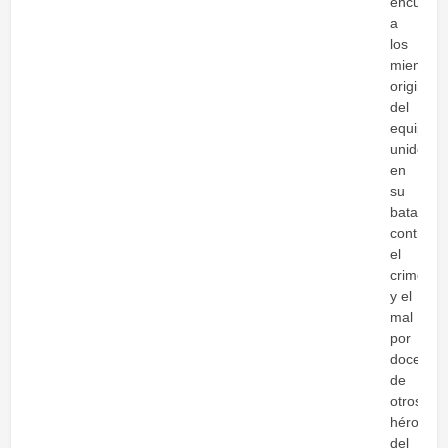
encuentr
a
los
miembro
originale
del
equipo
unidos
en
su
batalla
contra
el
crimen
y el
mal
por
docenas
de
otros
héroes
del