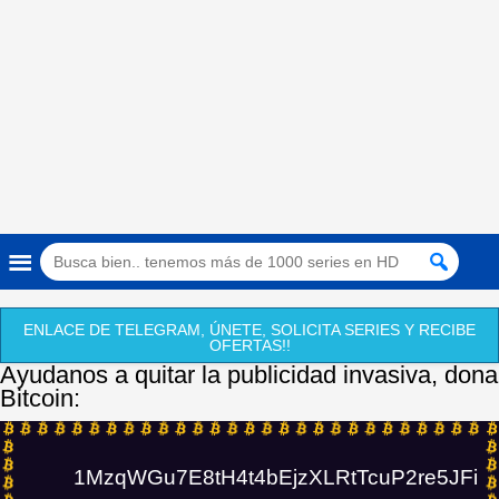
ENLACE DE TELEGRAM, ÚNETE, SOLICITA SERIES Y RECIBE
OFERTAS!!
Ayudanos a quitar la publicidad invasiva, dona
Bitcoin:
1MzqWGu7E8tH4t4bEjzXLRtTcuP2re5JFi