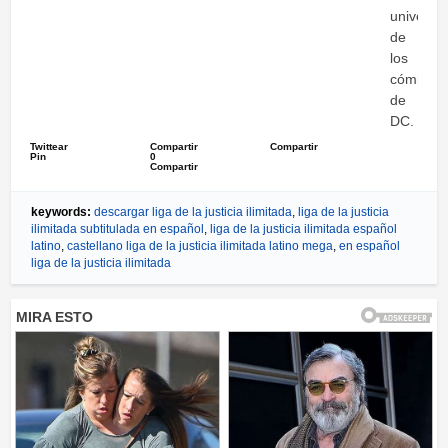
universo
de
los
cómics
de
DC.
Twittear
Compartir
Compartir
Pin
0
Compartir
keywords:
descargar liga de la justicia ilimitada
,
liga de la justicia
ilimitada subtitulada en español
,
liga de la justicia ilimitada español
latino
,
castellano liga de la justicia ilimitada latino mega
,
en español
liga de la justicia ilimitada