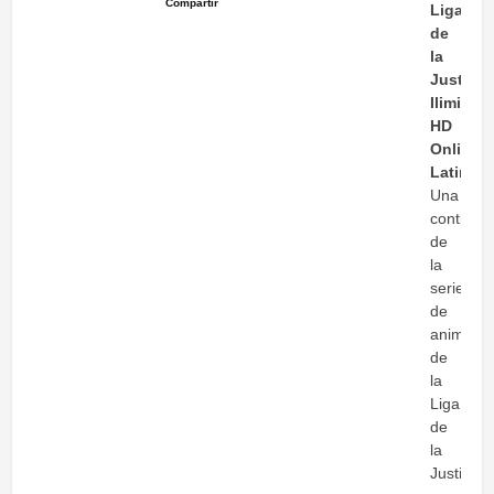
Compartir
Liga
de
la
Justicia
Ilimitada
HD
Online
Latino
Una
continua
de
la
serie
de
animació
de
la
Liga
de
la
Justicia