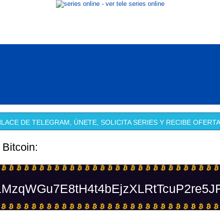
LACE DE TELEGRAM, ÚNETE, SOLICITA SERIES Y RECIBE OFERTA
 Bitcoin:
MzqWGu7E8tH4t4bEjzXLRtTcuP2re5J