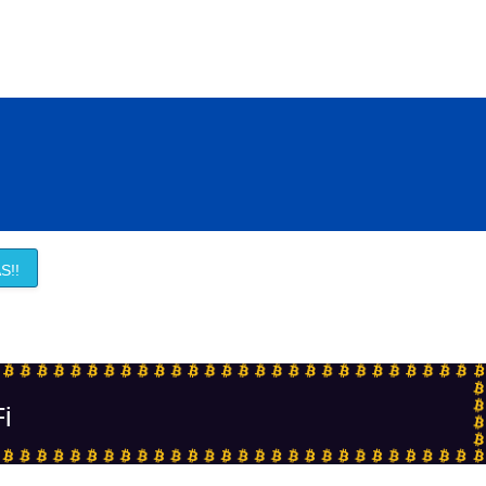
S!!
Fi