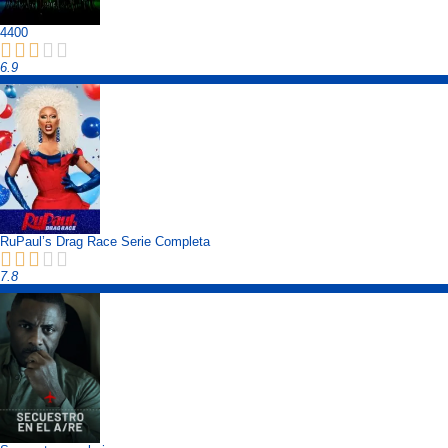
4400
6.9
RuPaul’s Drag Race Serie Completa
7.8