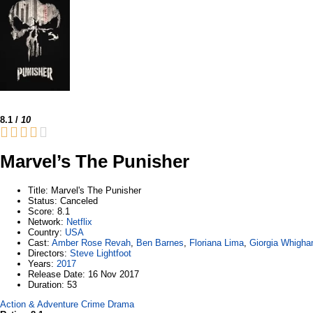
8.1
/
10
Marvel’s The Punisher
Title
: Marvel's The Punisher
Status
: Canceled
Score
: 8.1
Network
:
Netflix
Country
:
USA
Cast
:
Amber Rose Revah
,
Ben Barnes
,
Floriana Lima
,
Giorgia Whigh
Directors
:
Steve Lightfoot
Years
:
2017
Release Date
: 16 Nov 2017
Duration
: 53
Action & Adventure
Crime
Drama