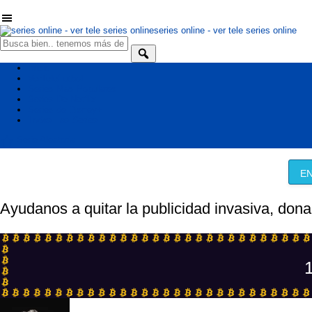
series online - ver tele series online
Inicio
VerTeleFutbol
Series Mas Populares
Series De Netflix
Series de Disney+
Todas Las Series
Serie Aleatoria
EN
Ayudanos a quitar la publicidad invasiva, dona
1