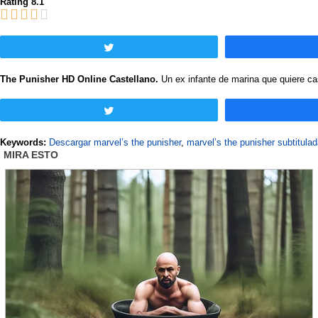
Rating 8.1
Twittear
The Punisher HD Online Castellano.
Un ex infante de marina que quiere cas
Twittear
Keywords:
Descargar marvel’s the punisher
,
marvel’s the punisher subtitula