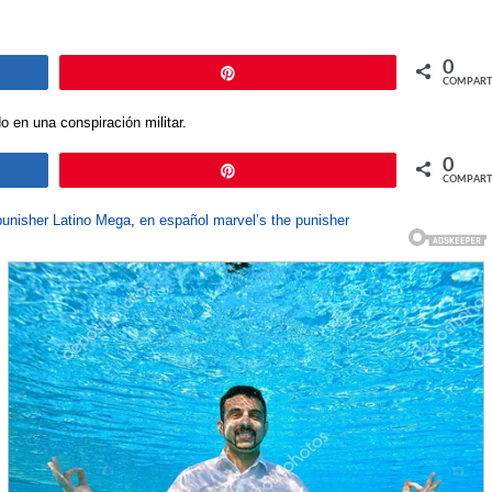
0
Pin
COMPART
o en una conspiración militar.
0
Pin
COMPART
punisher Latino Mega
,
en español marvel’s the punisher