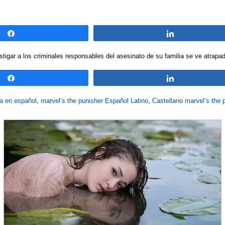
Compartir
Compartir
tigar a los criminales responsables del asesinato de su familia se ve atrapad
Compartir
Compartir
da en español
,
marvel’s the punisher Español Latino
,
Castellano marvel’s the 