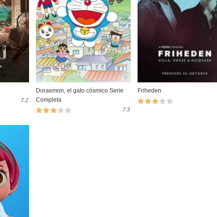
Doraemon, el gato cósmico Serie
Friheden
Completa
7.2
7.3