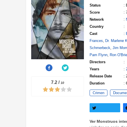
Status
:
Score
: 
Network
:
Country
:
Cast
:
Frances
,
Dr. Marlene 
Schmerbeck
,
Jim Morr
Pam Flynn
,
Ron O'Bri
Directors
:
Years
:
Release Date
:
7.2
/
10
Duration
: 
Crimen
Documen
Twittear
Ver Monstruos inter