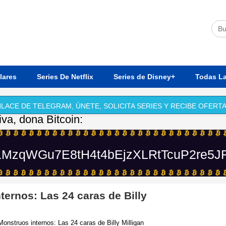
lares
Series De Netflix
Series de Disney+
Todas La
LACE DE TELEGRAM, ÚNETE, SOLICITA SERIES Y RECIBE OFERTA
iva, dona Bitcoin:
MzqWGu7E8tH4t4bEjzXLRtTcuP2re5J
ternos: Las 24 caras de Billy
Monstruos internos: Las 24 caras de Billy Milligan