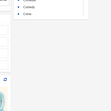
Comedia
Comedy
Crime
Crimen
Documental
Documentary
Drama
Familia
Family
Fantasy
Historia
History
Horror
Kids
Misterio
Mystery