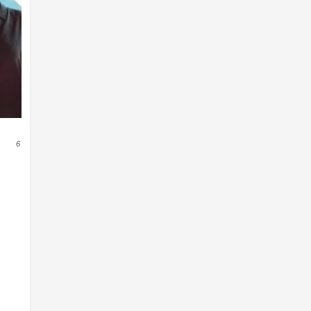
News
Reality
Romance
Sci-Fi & Fantasy
Science Fiction
Soap
Talk
Terror
6
thriller
War & Politics
Western