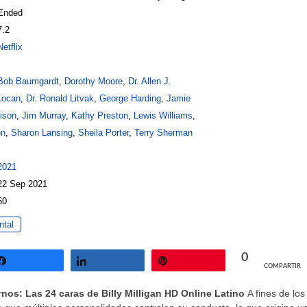
 Ended
7.2
Netflix
Bob Baumgardt
,
Dorothy Moore
,
Dr. Allen J.
Kocan
,
Dr. Ronald Litvak
,
George Harding
,
Jamie
ison
,
Jim Murray
,
Kathy Preston
,
Lewis Williams
,
en
,
Sharon Lansing
,
Sheila Porter
,
Terry Sherman
2021
 22 Sep 2021
60
tal
0
COMPARTIR
Compartir
Compartir
Pin
nos: Las 24 caras de Billy Milligan HD Online Latino
A fines de los