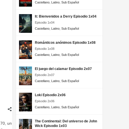
Castellano
,
Latino
,
Sub Español
It: Bienvenidos a Derry Episodio 1x04
Episodio 1x04
Castellano
,
Latino
,
Sub Español
Románticos anónimos Episodio 1x08
Episodio 1x08
Castellano
,
Latino
,
Sub Español
El juego del calamar Episodio 2x07
Episodio 2x07
Castellano
,
Latino
,
Sub Español
Loki Episodio 2x06
Episodio 2x06
Castellano
,
Latino
,
Sub Español
The Continental: Del universo de John
 70, un
Wick Episodio 1x03