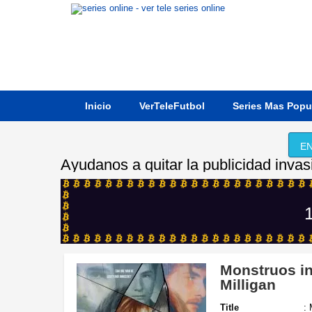
Inicio
VerTeleFutbol
Series Mas Popu
EN
Ayudanos a quitar la publicidad invas
1
Monstruos in
Milligan
Title
: 