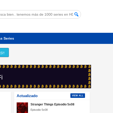
s Series
S!!
Fi
Actualizado
VIEW ALL
Stranger Things Episodio 5x08
Episodio 5x08