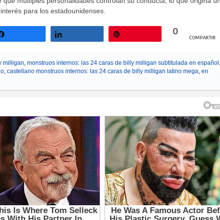
ce que múltiples personalidades controlan su conducta, lo que origina u
 interés para los estadounidenses.
0
COMPARTIR
Compartir
Compartir
Pin
y milligan
,
monstruos internos: las 24 caras de billy milligan subtitulada en español
no
,
castellano monstruos internos: las 24 caras de billy milligan latino mega
,
en