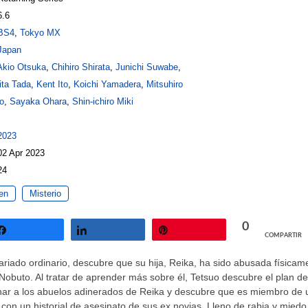
6.6
BS4
,
Tokyo MX
Japan
Akio Otsuka
,
Chihiro Shirata
,
Junichi Suwabe
,
ita Tada
,
Kent Ito
,
Koichi Yamadera
,
Mitsuhiro
o
,
Sayaka Ohara
,
Shin-ichiro Miki
2023
02 Apr 2023
24
en
Misterio
0
COMPARTIR
Compartir
Compartir
Pin
ariado ordinario, descubre que su hija, Reika, ha sido abusada físicam
 Nobuto. Al tratar de aprender más sobre él, Tetsuo descubre el plan de
onar a los abuelos adinerados de Reika y descubre que es miembro de 
, con un historial de asesinato de sus ex novias. Lleno de rabia y miedo