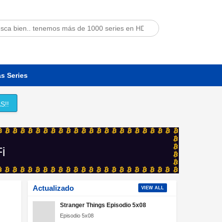
s Series
S!!
Fi
Actualizado
VIEW ALL
Stranger Things Episodio 5x08
Episodio 5x08