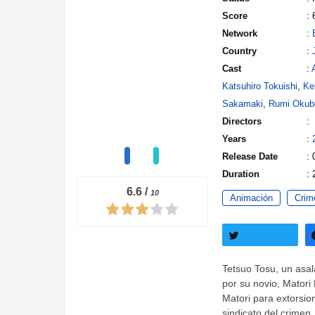
Score
: 
Network
:
Country
:
Cast
:
Katsuhiro Tokuishi
,
Ke
Sakamaki
,
Rumi Okub
Directors
:
Years
:
Release Date
: 
Duration
: 
6.6
/
10
Animación
Crim
Twittear
Tetsuo Tosu, un asal
por su novio, Matori
Matori para extorsi
sindicato del crimen