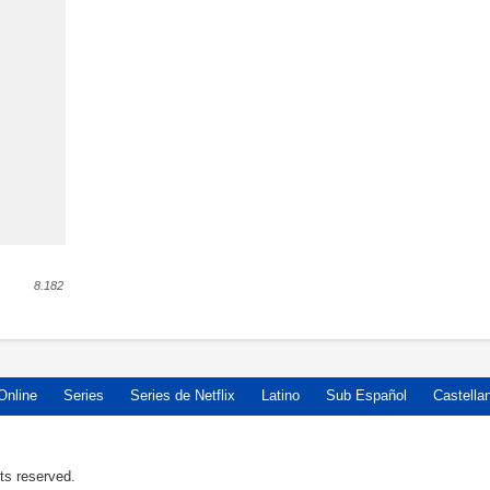
8.182
Online
Series
Series de Netflix
Latino
Sub Español
Castella
ts reserved.