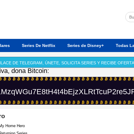
lares
Series De Netflix
Series de Disney+
Todas La
LACE DE TELEGRAM, ÚNETE, SOLICITA SERIES Y RECIBE OFERTA
iva, dona Bitcoin:
MzqWGu7E8tH4t4bEjzXLRtTcuP2re5J
ro
 My Home Hero
Returning Series