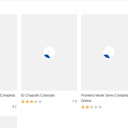
sodio 2
sodio 1
 Completa
El Chapulín Colorado
Frontera Verde Serie Complet
Online
7.9
8.1