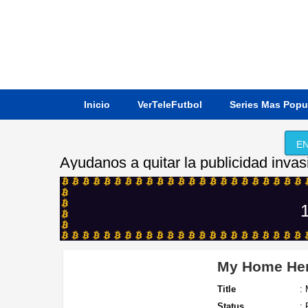
Inicio
VerTeleFutbol
Series Mas Popu
EN
Ayudanos a quitar la publicidad invas
1
My Home He
Title
:
Status
: 