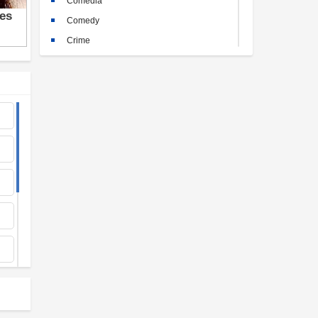
Comedia
Comedy
Crime
Crimen
Documental
Documentary
Drama
Familia
Family
Fantasy
Historia
History
Horror
Kids
Misterio
Mystery