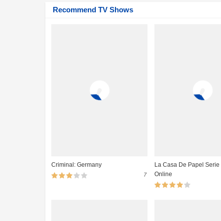
Recommend TV Shows
My Home Hero 1×02 HD Online Temporada 1 Epi
My Home Hero 1×01 HD Online Temporada 1 Epi
Criminal: Germany
La Casa De Papel Serie
Online
7