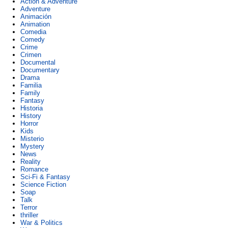
Action & Adventure
Adventure
Animación
Animation
Comedia
Comedy
Crime
Crimen
Documental
Documentary
Drama
Familia
Family
Fantasy
Historia
History
Horror
Kids
Misterio
Mystery
News
Reality
Romance
Sci-Fi & Fantasy
Science Fiction
Soap
Talk
Terror
thriller
War & Politics