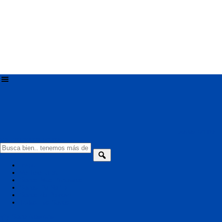
series online -
ver tele series online
Inicio
VerTeleFutbol
Series Mas Populares
Series De Netflix
Series de Disney+
Todas Las Series
Serie Aleatoria