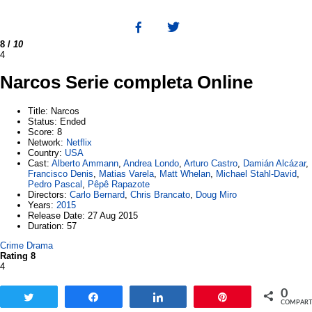
8
/
10
4
Narcos Serie completa Online
Title
: Narcos
Status
: Ended
Score
: 8
Network
:
Netflix
Country
:
USA
Cast
:
Alberto Ammann
,
Andrea Londo
,
Arturo Castro
,
Damián Alcázar
,
Francisco Denis
,
Matias Varela
,
Matt Whelan
,
Michael Stahl-David
,
Pedro Pascal
,
Pêpê Rapazote
Directors
:
Carlo Bernard
,
Chris Brancato
,
Doug Miro
Years
:
2015
Release Date
: 27 Aug 2015
Duration
: 57
Crime
Drama
Rating 8
4
0
Twittear
Compartir
Compartir
Pin
COMPART