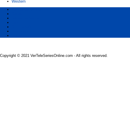
Western
Ver Series Online
Series
Series de Netflix
Latino
Sub Español
Castellano
Ingles
Copyright © 2021 VerTeleSeriesOnline.com - All rights reserved.