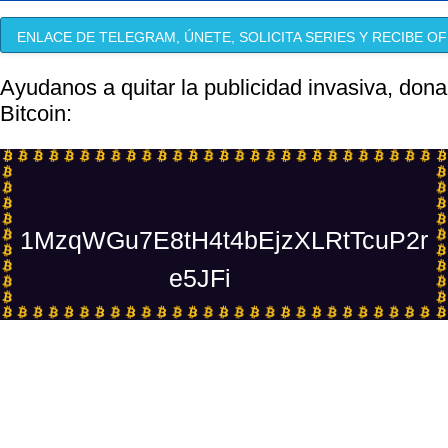
ENLACE DE TELEGRAM, ÚNETE, SOLICITA SERIES Y RECIBE OF
Ayudanos a quitar la publicidad invasiva, dona
Bitcoin:
1MzqWGu7E8tH4t4bEjzXLRtTcuP2r
e5JFi