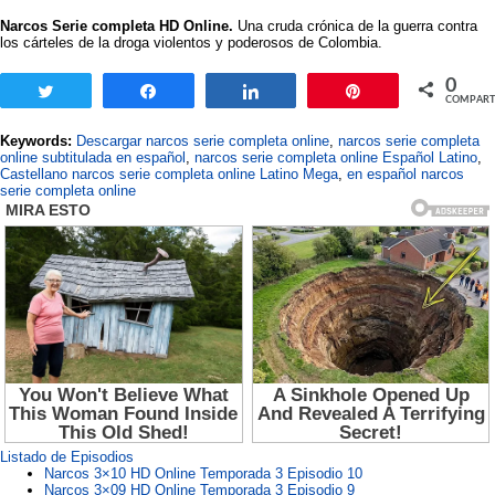
Narcos Serie completa HD Online.
Una cruda crónica de la guerra contra
los cárteles de la droga violentos y poderosos de Colombia.
0
Twittear
Compartir
Compartir
Pin
COMPART
Keywords:
Descargar narcos serie completa online
,
narcos serie completa
online subtitulada en español
,
narcos serie completa online Español Latino
,
Castellano narcos serie completa online Latino Mega
,
en español narcos
serie completa online
Listado de Episodios
Narcos 3×10 HD Online Temporada 3 Episodio 10
Narcos 3×09 HD Online Temporada 3 Episodio 9