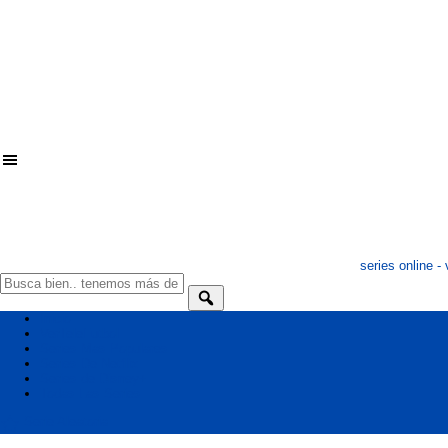
series online - 
Inicio
VerTeleFutbol
Series Mas Populares
Series De Netflix
Series de Disney+
Todas Las Series
Serie Aleatoria