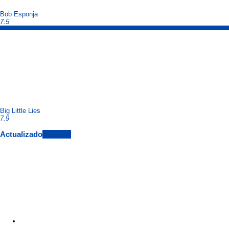
Bob Esponja
7.5
Big Little Lies
7.9
Actualizado
View All