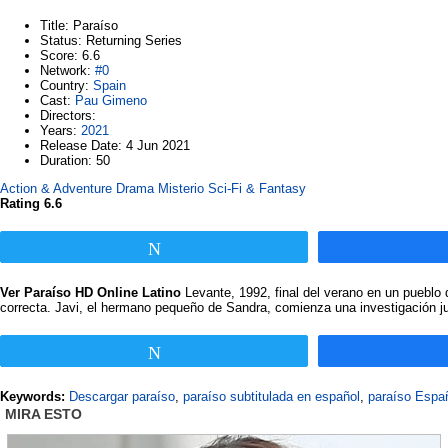
Title
: Paraíso
Status
: Returning Series
Score
: 6.6
Network
:
#0
Country
:
Spain
Cast
:
Pau Gimeno
Directors
:
Years
:
2021
Release Date
: 4 Jun 2021
Duration
: 50
Action & Adventure
Drama
Misterio
Sci-Fi & Fantasy
Rating 6.6
Twittear
Ver Paraíso HD Online Latino
Levante, 1992, final del verano en un pueblo
correcta. Javi, el hermano pequeño de Sandra, comienza una investigación j
Twittear
Keywords:
Descargar paraíso
,
paraíso subtitulada en español
,
paraíso Españ