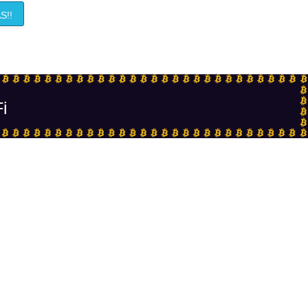
S!!
Fi