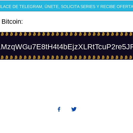
LACE DE TELEGRAM, ÚNETE, SOLICITA SERIES Y RECIBE OFERTA
 Bitcoin:
MzqWGu7E8tH4t4bEjzXLRtTcuP2re5J