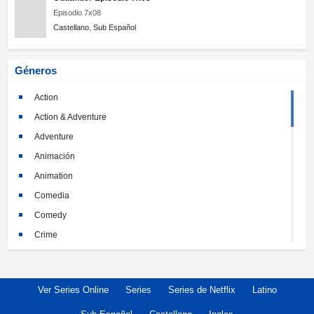
Episodio 7x08
Castellano
,
Sub Español
Géneros
Action
Action & Adventure
Adventure
Animación
Animation
Comedia
Comedy
Crime
Crimen
Documental
Ver Series Online
Series
Series de Netflix
Latino
Documentary
Drama