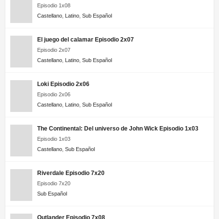
Episodio 1x08
Pasión de gavilanes 2×02 HD Online Temporada 2
Castellano
,
Latino
,
Sub Español
Episodio 2
El juego del calamar Episodio 2x07
Pasión de gavilanes 2×01 HD Online Temporada 2
Episodio 2x07
Episodio 1
Castellano
,
Latino
,
Sub Español
Loki Episodio 2x06
Episodio 2x06
Castellano
,
Latino
,
Sub Español
The Continental: Del universo de John Wick Episodio 1x03
Episodio 1x03
Castellano
,
Sub Español
Riverdale Episodio 7x20
Episodio 7x20
Sub Español
Outlander Episodio 7x08