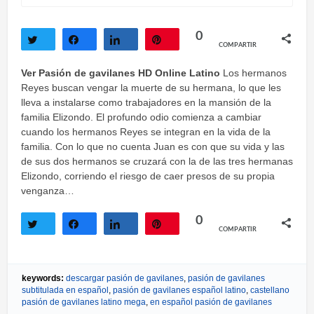
0
COMPARTIR
Twittear
Compartir
Compartir
Pin
Ver Pasión de gavilanes HD Online Latino
Los hermanos
Reyes buscan vengar la muerte de su hermana, lo que les
lleva a instalarse como trabajadores en la mansión de la
familia Elizondo. El profundo odio comienza a cambiar
cuando los hermanos Reyes se integran en la vida de la
familia. Con lo que no cuenta Juan es con que su vida y las
de sus dos hermanos se cruzará con la de las tres hermanas
Elizondo, corriendo el riesgo de caer presos de su propia
venganza…
0
COMPARTIR
Twittear
Compartir
Compartir
Pin
keywords:
descargar pasión de gavilanes
,
pasión de gavilanes
subtitulada en español
,
pasión de gavilanes español latino
,
castellano
pasión de gavilanes latino mega
,
en español pasión de gavilanes