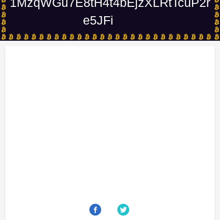
1MzqWGu7E8tH4t4bEjzXLRtTcuP2r
e5JFi