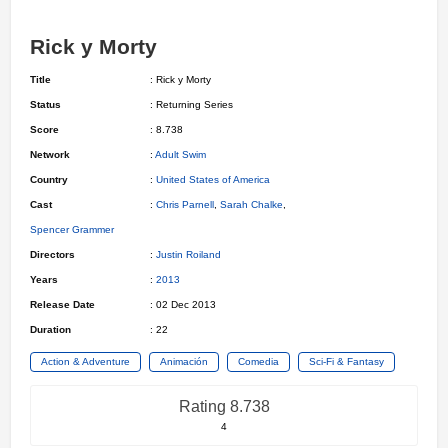
Rick y Morty
Title
: Rick y Morty
Status
: Returning Series
Score
: 8.738
Network
:
Adult Swim
Country
:
United States of America
Cast
:
Chris Parnell
,
Sarah Chalke
,
Spencer Grammer
Directors
:
Justin Roiland
Years
:
2013
Release Date
: 02 Dec 2013
Duration
: 22
Action & Adventure
Animación
Comedia
Sci-Fi & Fantasy
Rating 8.738
4