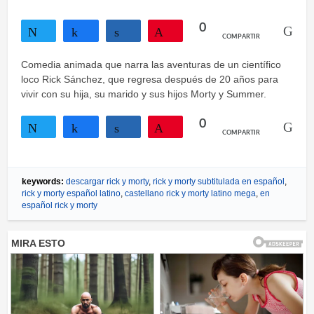
0
COMPARTIR
Twittear
Compartir
Compartir
Pin
Comedia animada que narra las aventuras de un científico
loco Rick Sánchez, que regresa después de 20 años para
vivir con su hija, su marido y sus hijos Morty y Summer.
0
COMPARTIR
Twittear
Compartir
Compartir
Pin
keywords:
descargar rick y morty
,
rick y morty subtitulada en español
,
rick y morty español latino
,
castellano rick y morty latino mega
,
en
español rick y morty