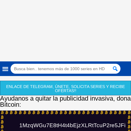
ENLACE DE TELEGRAM, ÚNETE, SOLICITA SERIES Y RECIBE
OFERTAS!!
Ayudanos a quitar la publicidad invasiva, dona
Bitcoin:
1MzqWGu7E8tH4t4bEjzXLRtTcuP2re5JFi