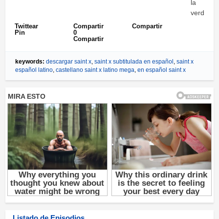
la
verdad.
Twittear
Compartir
Compartir
Pin
0
Compartir
keywords:
descargar saint x
,
saint x subtitulada en español
,
saint x
español latino
,
castellano saint x latino mega
,
en español saint x
Listado de Episodios