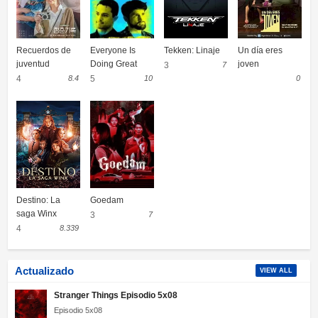
Recuerdos de
Everyone Is
Tekken: Linaje
Un día eres
juventud
Doing Great
joven
3
7
4
8.4
5
10
0
Destino: La
Goedam
saga Winx
3
7
4
8.339
Actualizado
VIEW ALL
Stranger Things Episodio 5x08
Episodio 5x08