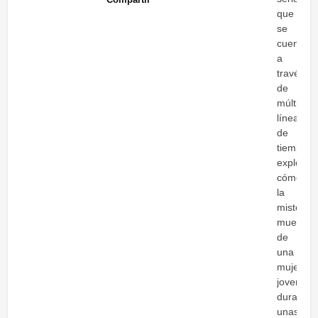
que
se
cuenta
a
través
de
múltiples
líneas
de
tiempo,
explora
cómo
la
misterio
muerte
de
una
mujer
joven
durante
unas