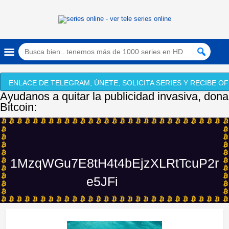
ENLACE DE TELEGRAM, ÚNETE, SOLICITA SERIES Y RECIBE OF
Ayudanos a quitar la publicidad invasiva, dona
Bitcoin:
1MzqWGu7E8tH4t4bEjzXLRtTcuP2r
e5JFi