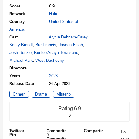
Score
: 6.9
Network
:
Hulu
Country
:
United States of
America
Cast
:
Alycia Debnam-Carey
,
Betsy Brandt
,
Bre Francis
,
Jayden Elijah
,
Josh Bonzie
,
Kenlee Anaya Townsend
,
Michael Park
,
West Duchovny
Directors
:
Years
:
2023
Release Date
: 26 Apr 2023
Crimen
Drama
Misterio
Rating 6.9
3
Twittear
Compartir
Compartir
La
Pin
0
serie,
Compartir