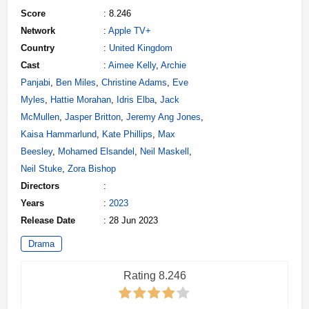
Score
: 8.246
Network
:
Apple TV+
Country
:
United Kingdom
Cast
:
Aimee Kelly
,
Archie
Panjabi
,
Ben Miles
,
Christine Adams
,
Eve
Myles
,
Hattie Morahan
,
Idris Elba
,
Jack
McMullen
,
Jasper Britton
,
Jeremy Ang Jones
,
Kaisa Hammarlund
,
Kate Phillips
,
Max
Beesley
,
Mohamed Elsandel
,
Neil Maskell
,
Neil Stuke
,
Zora Bishop
Directors
:
Years
:
2023
Release Date
: 28 Jun 2023
Drama
Rating 8.246