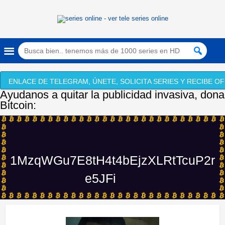
ENLACE DE TELEGRAM, ÚNETE, SOLICITA SERIES Y RECIBE OF
Ayudanos a quitar la publicidad invasiva, dona
Bitcoin:
1MzqWGu7E8tH4t4bEjzXLRtTcuP2r
e5JFi