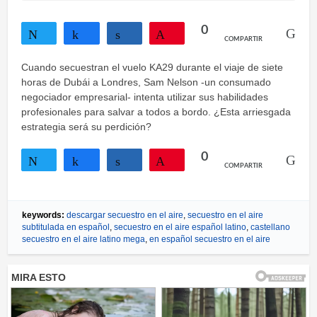
0
COMPARTIR
Twittear
Compartir
Compartir
Pin
Cuando secuestran el vuelo KA29 durante el viaje de siete
horas de Dubái a Londres, Sam Nelson -un consumado
negociador empresarial- intenta utilizar sus habilidades
profesionales para salvar a todos a bordo. ¿Esta arriesgada
estrategia será su perdición?
0
COMPARTIR
Twittear
Compartir
Compartir
Pin
keywords:
descargar secuestro en el aire
,
secuestro en el aire
subtitulada en español
,
secuestro en el aire español latino
,
castellano
secuestro en el aire latino mega
,
en español secuestro en el aire