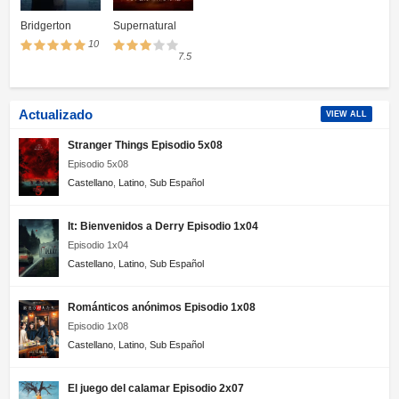
Bridgerton
Supernatural
10
7.5
Actualizado
VIEW ALL
Stranger Things Episodio 5x08
Episodio 5x08
Castellano
,
Latino
,
Sub Español
It: Bienvenidos a Derry Episodio 1x04
Episodio 1x04
Castellano
,
Latino
,
Sub Español
Románticos anónimos Episodio 1x08
Episodio 1x08
Castellano
,
Latino
,
Sub Español
El juego del calamar Episodio 2x07