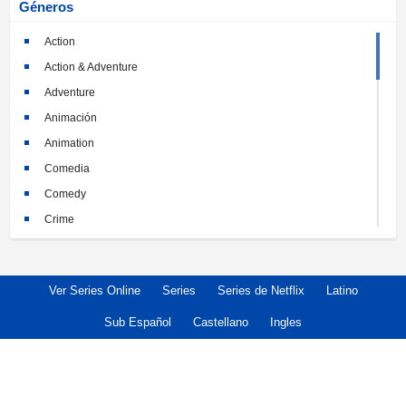
Géneros
Action
Action & Adventure
Adventure
Animación
Animation
Comedia
Comedy
Crime
Crimen
Documental
Ver Series Online
Series
Series de Netflix
Latino
Documentary
Drama
Sub Español
Castellano
Ingles
Familia
Family
Fantasy