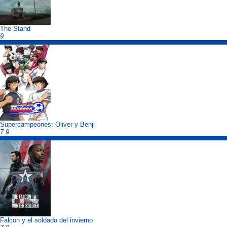
The Stand
9
Supercampeones: Oliver y Benji
7.9
Falcon y el soldado del invierno