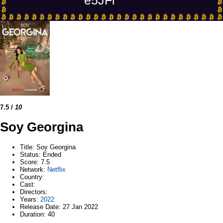
e5JFi
7.5
/
10
Soy Georgina
Title
: Soy Georgina
Status
: Ended
Score
: 7.5
Network
:
Netflix
Country
:
Cast
:
Directors
:
Years
:
2022
Release Date
: 27 Jan 2022
Duration
: 40