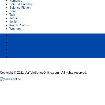
Romance
Sci-Fi & Fantasy
Science Fiction
Soap
Talk
Terror
thriller
War & Politics
Western
Ver Series Online
Series
Series de Netflix
Latino
Sub Español
Castellano
Ingles
Copyright © 2021 VerTeleSeriesOnline.com - All rights reserved.