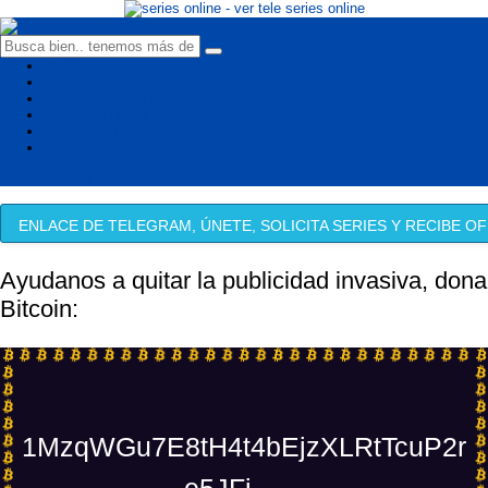
series online - ver tele series online
Inicio
VerTeleFutbol
Series Mas Populares
Series De Netflix
Series de Disney+
Todas Las Series
Serie Aleatoria
ENLACE DE TELEGRAM, ÚNETE, SOLICITA SERIES Y RECIBE OF
Ayudanos a quitar la publicidad invasiva, dona
Bitcoin:
1MzqWGu7E8tH4t4bEjzXLRtTcuP2r