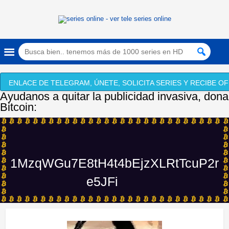
ENLACE DE TELEGRAM, ÚNETE, SOLICITA SERIES Y RECIBE OF
Ayudanos a quitar la publicidad invasiva, dona
Bitcoin:
1MzqWGu7E8tH4t4bEjzXLRtTcuP2r
e5JFi