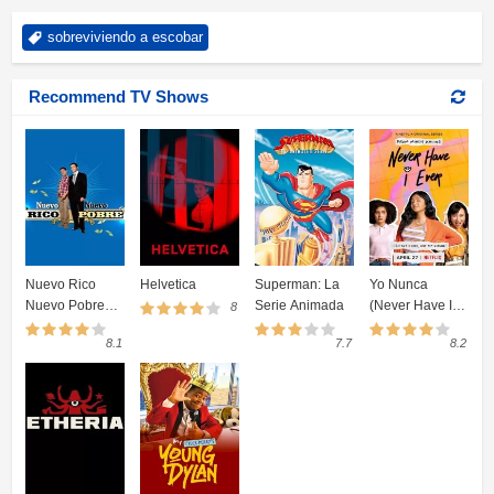
Surviving Escobar – Alias JJ 1×48 HD Online
sobreviviendo a escobar
Temporada 1 Episodio 48
Surviving Escobar – Alias JJ 1×47 HD Online
Recommend TV Shows
Temporada 1 Episodio 47
Surviving Escobar – Alias JJ 1×46 HD Online
Temporada 1 Episodio 46
Surviving Escobar – Alias JJ 1×45 HD Online
Temporada 1 Episodio 45
Surviving Escobar – Alias JJ 1×44 HD Online
Nuevo Rico
Helvetica
Superman: La
Yo Nunca
Temporada 1 Episodio 44
Nuevo Pobre
Serie Animada
(Never Have I
8
Serie Completa
Ever)
Surviving Escobar – Alias JJ 1×43 HD Online
8.1
7.7
8.2
Temporada 1 Episodio 43
Surviving Escobar – Alias JJ 1×42 HD Online
Temporada 1 Episodio 42
Surviving Escobar – Alias JJ 1×41 HD Online
Temporada 1 Episodio 41