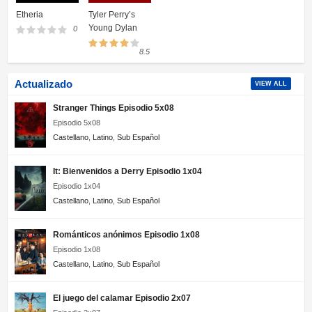
Etheria
Tyler Perry’s
Surviving Escobar – Alias JJ 1×40 HD Online
Young Dylan
0
Temporada 1 Episodio 40
8.5
Surviving Escobar – Alias JJ 1×39 HD Online
Temporada 1 Episodio 39
Actualizado
VIEW ALL
Surviving Escobar – Alias JJ 1×38 HD Online
Stranger Things Episodio 5x08
Temporada 1 Episodio 38
Episodio 5x08
Castellano
,
Latino
,
Sub Español
Surviving Escobar – Alias JJ 1×37 HD Online
Temporada 1 Episodio 37
It: Bienvenidos a Derry Episodio 1x04
Surviving Escobar – Alias JJ 1×36 HD Online
Episodio 1x04
Temporada 1 Episodio 36
Castellano
,
Latino
,
Sub Español
Surviving Escobar – Alias JJ 1×35 HD Online
Románticos anónimos Episodio 1x08
Temporada 1 Episodio 35
Episodio 1x08
Surviving Escobar – Alias JJ 1×34 HD Online
Castellano
,
Latino
,
Sub Español
Temporada 1 Episodio 34
El juego del calamar Episodio 2x07
Surviving Escobar – Alias JJ 1×33 HD Online