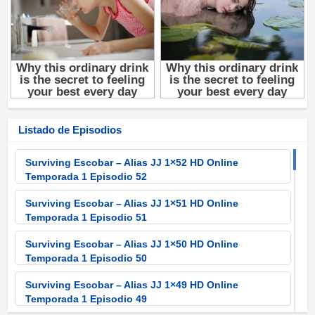
Listado de Episodios
Surviving Escobar – Alias JJ 1×52 HD Online
Temporada 1 Episodio 52
Surviving Escobar – Alias JJ 1×51 HD Online
Temporada 1 Episodio 51
Surviving Escobar – Alias JJ 1×50 HD Online
Temporada 1 Episodio 50
Surviving Escobar – Alias JJ 1×49 HD Online
Temporada 1 Episodio 49