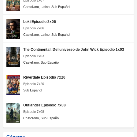
Episodio 2x07
Temporada 1 Episodio 33
Castellano
,
Latino
,
Sub Español
Surviving Escobar – Alias JJ 1×32 HD Online
Temporada 1 Episodio 32
Loki Episodio 2x06
Episodio 2x06
Surviving Escobar – Alias JJ 1×31 HD Online
Castellano
,
Latino
,
Sub Español
Temporada 1 Episodio 31
The Continental: Del universo de John Wick Episodio 1x03
Surviving Escobar – Alias JJ 1×30 HD Online
Temporada 1 Episodio 30
Episodio 1x03
Castellano
,
Sub Español
Surviving Escobar – Alias JJ 1×29 HD Online
Temporada 1 Episodio 29
Riverdale Episodio 7x20
Episodio 7x20
Surviving Escobar – Alias JJ 1×28 HD Online
Sub Español
Temporada 1 Episodio 28
Surviving Escobar – Alias JJ 1×27 HD Online
Outlander Episodio 7x08
Temporada 1 Episodio 27
Episodio 7x08
Castellano
,
Sub Español
Surviving Escobar – Alias JJ 1×26 HD Online
Temporada 1 Episodio 26
Géneros