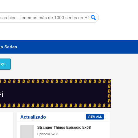
s Series
S!!
Fi
Actualizado
VIEW ALL
Stranger Things Episodio 5x08
Episodio 5x08