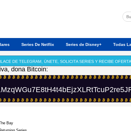
lares
Series De Netflix
Series de Disney+
Todas La
LACE DE TELEGRAM, ÚNETE, SOLICITA SERIES Y RECIBE OFERTA
iva, dona Bitcoin:
MzqWGu7E8tH4t4bEjzXLRtTcuP2re5J
 The Bay
Returning Series