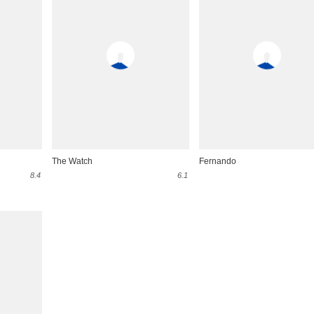
The Watch
Fernando
8.4
6.1