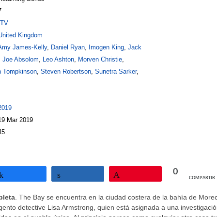
7
ITV
United Kingdom
Amy James-Kelly
,
Daniel Ryan
,
Imogen King
,
Jack
,
Joe Absolom
,
Leo Ashton
,
Morven Christie
,
n Tompkinson
,
Steven Robertson
,
Sunetra Sarker
,
2019
 19 Mar 2019
45
0
COMPARTIR
Compartir
Compartir
Pin
pleta
. The Bay se encuentra en la ciudad costera de la bahía de Mor
rgento detective Lisa Armstrong, quien está asignada a una investigaci