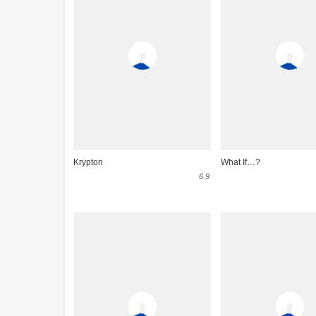
Krypton
What If…?
6.9