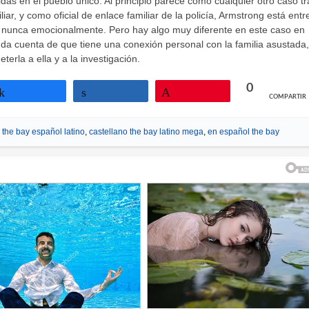
as en el pueblo único. Al principio parece como cualquier otro caso tr
ar, y como oficial de enlace familiar de la policía, Armstrong está ent
e nunca emocionalmente. Pero hay algo muy diferente en este caso en
 da cuenta de que tiene una conexión personal con la familia asustada
erla a ella y a la investigación.
0
COMPARTIR
Compartir
Compartir
Pin
,
the bay español latino
,
castellano the bay latino mega
,
en español the bay