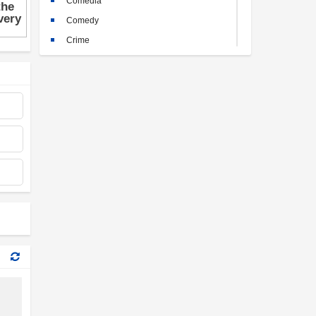
Comedia
Comedy
Crime
Crimen
Documental
Documentary
Drama
Familia
Family
Fantasy
Historia
History
Horror
Kids
Misterio
Mystery