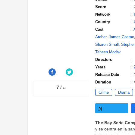
Score
: 
Network
:
Country
:
Cast
:
Archer
,
James Cosmo
Sharon Small
,
Stephe
Taheen Modak
Directors
:
Years
:
Release Date
:
Duration
: 
7
/
10
Crime
Drama
Twittear
The Bay Serie Com
y se centra en la sa