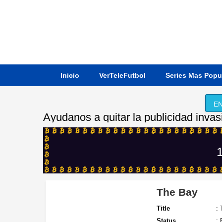
Inicio
VerTeleFutbol
Series Mas Popu
EN
Ayudanos a quitar la publicidad invas
1
The Bay
Title
:
Status
: 