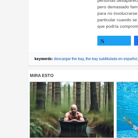
personas desaparecid
pero demasiado famili
para no involucrars
particular cuando se
que podría compromet
Twittear
keywords:
descargar the bay
,
the bay subtitulada en español