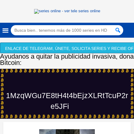
ENLACE DE TELEGRAM, ÚNETE, SOLICITA SERIES Y RECIBE OF
Ayudanos a quitar la publicidad invasiva, dona
Bitcoin:
1MzqWGu7E8tH4t4bEjzXLRtTcuP2r
e5JFi