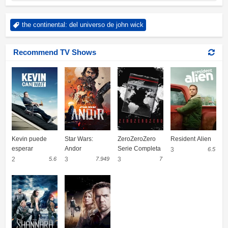
the continental: del universo de john wick
Recommend TV Shows
Kevin puede
Star Wars:
ZeroZeroZero
Resident Alien
esperar
Andor
Serie Completa
3
6.5
2
5.6
3
7.949
3
7