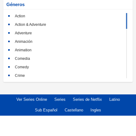
Géneros
Action
Action & Adventure
Adventure
Animación
Animation
Comedia
Comedy
Crime
Crimen
Documental
Ver Series Online
Series
Series de Netflix
Latino
Documentary
Drama
Sub Español
Castellano
Ingles
Familia
Family
Fantasy