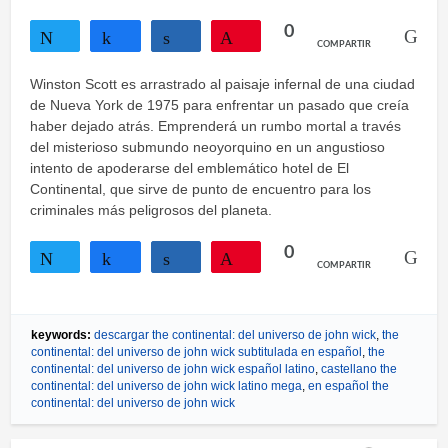
0
COMPARTIR
Twittear
Compartir
Compartir
Pin
Winston Scott es arrastrado al paisaje infernal de una ciudad
de Nueva York de 1975 para enfrentar un pasado que creía
haber dejado atrás. Emprenderá un rumbo mortal a través
del misterioso submundo neoyorquino en un angustioso
intento de apoderarse del emblemático hotel de El
Continental, que sirve de punto de encuentro para los
criminales más peligrosos del planeta.
0
COMPARTIR
Twittear
Compartir
Compartir
Pin
keywords:
descargar the continental: del universo de john wick
,
the
continental: del universo de john wick subtitulada en español
,
the
continental: del universo de john wick español latino
,
castellano the
continental: del universo de john wick latino mega
,
en español the
continental: del universo de john wick