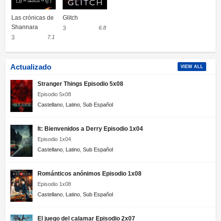
Las crónicas de
Glitch
Shannara
3
6.8
3
7.1
Actualizado
VIEW ALL
Stranger Things Episodio 5x08
Episodio 5x08
Castellano
,
Latino
,
Sub Español
It: Bienvenidos a Derry Episodio 1x04
Episodio 1x04
Castellano
,
Latino
,
Sub Español
Románticos anónimos Episodio 1x08
Episodio 1x08
Castellano
,
Latino
,
Sub Español
El juego del calamar Episodio 2x07