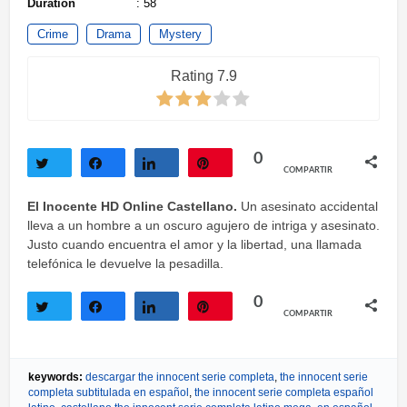
Duration
: 58
Crime
Drama
Mystery
Rating 7.9
0
COMPARTIR
Twittear
Compartir
Compartir
Pin
El Inocente HD Online Castellano.
Un asesinato accidental
lleva a un hombre a un oscuro agujero de intriga y asesinato.
Justo cuando encuentra el amor y la libertad, una llamada
telefónica le devuelve la pesadilla.
0
COMPARTIR
Twittear
Compartir
Compartir
Pin
keywords:
descargar the innocent serie completa
,
the innocent serie
completa subtitulada en español
,
the innocent serie completa español