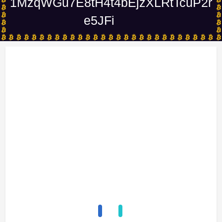
1MzqWGu7E8tH4t4bEjzXLRtTcuP2r
e5JFi