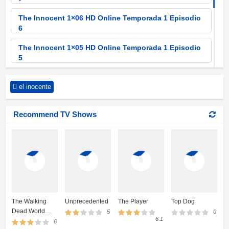
The Innocent 1×06 HD Online Temporada 1 Episodio
6
The Innocent 1×05 HD Online Temporada 1 Episodio
5
The Innocent 1×04 HD Online Temporada 1 Episodio
el inocente
4
The Innocent 1×03 HD Online Temporada 1 Episodio
Recommend TV Shows
3
The Innocent 1×02 HD Online Temporada 1 Episodio
2
The Innocent 1×01 HD Online Temporada 1 Episodio
1
The Walking
Unprecedented
The Player
Top Dog
Dead World
5
0
6.1
Beyond
6