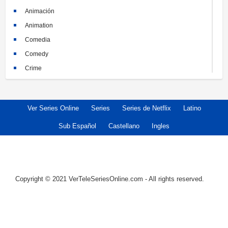
Animación
Animation
Comedia
Comedy
Crime
Crimen
Documental
Ver Series Online
Series
Series de Netflix
Latino
Documentary
Drama
Sub Español
Castellano
Ingles
Familia
Family
Fantasy
Copyright © 2021 VerTeleSeriesOnline.com - All rights reserved.
Historia
History
Horror
Kids