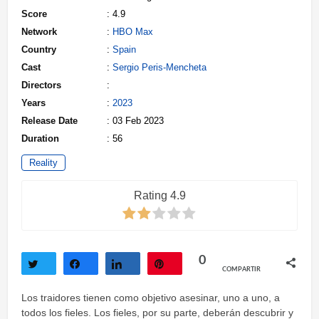
Score
: 4.9
Network
:
HBO Max
Country
:
Spain
Cast
:
Sergio Peris-Mencheta
Directors
:
Years
:
2023
Release Date
: 03 Feb 2023
Duration
: 56
Reality
Rating 4.9
0
COMPARTIR
Twittear
Compartir
Compartir
Pin
Los traidores tienen como objetivo asesinar, uno a uno, a
todos los fieles. Los fieles, por su parte, deberán descubrir y