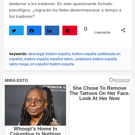
desterrar a los traidores. En este apasionante formato
psicológico, ¿lograrán los fieles desenmascarar a tiempo a
los traidores?
0
COMPARTIR
Twittear
Compartir
Compartir
Pin
keywords:
descargar traitors españa
,
traitors españa subtitulada en
español
,
traitors españa español latino
,
castellano traitors españa
latino mega
,
en español traitors españa