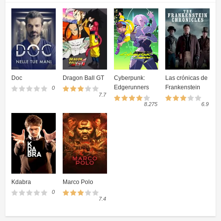
Traitors España 1×02 HD Online Temporada 1
Episodio 2
Traitors España 1×01 HD Online Temporada 1
Episodio 1
Doc
Dragon Ball GT
Cyberpunk:
Las crónicas de
Edgerunners
Frankenstein
0
7.7
8.275
6.9
Kdabra
Marco Polo
0
7.4