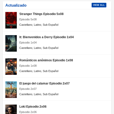
Actualizado
VIEW ALL
Stranger Things Episodio 5x08
Episodio 5x08
Castellano
,
Latino
,
Sub Español
It: Bienvenidos a Derry Episodio 1x04
Episodio 1x04
Castellano
,
Latino
,
Sub Español
Románticos anónimos Episodio 1x08
Episodio 1x08
Castellano
,
Latino
,
Sub Español
El juego del calamar Episodio 2x07
Episodio 2x07
Castellano
,
Latino
,
Sub Español
Loki Episodio 2x06
Episodio 2x06